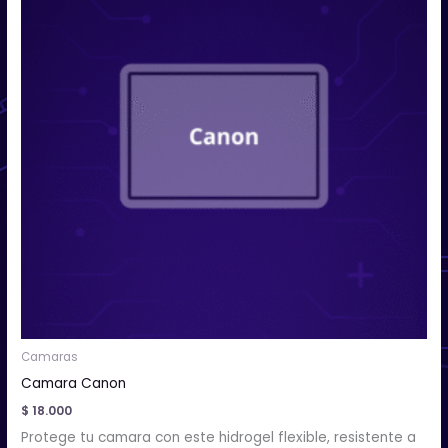
múltiples
variantes.
Las
opciones
se
pueden
elegir
en
la
página
de
producto
Camaras
Camara Canon
$
18.000
Protege tu camara con este hidrogel flexible, resistente a