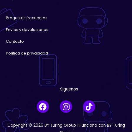
Preguntas frecuentes
Envíos y devoluciones
Contacto
Política de privacidad
Siguenos
F
I
T
a
n
i
c
s
k
e
t
t
Copyright © 2026 BY Turing Group | Funciona con BY Turing