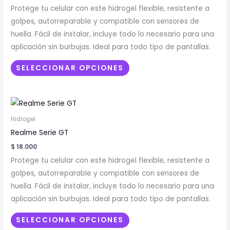
variantes.
Protege tu celular con este hidrogel flexible, resistente a
Las
golpes, autorreparable y compatible con sensores de
opciones
huella. Fácil de instalar, incluye todo lo necesario para una
se
aplicación sin burbujas. Ideal para todo tipo de pantallas.
pueden
elegir
SELECCIONAR OPCIONES
en
la
Este
página
producto
de
Hidrogel
tiene
producto
Realme Serie GT
múltiples
$
18.000
variantes.
Protege tu celular con este hidrogel flexible, resistente a
Las
golpes, autorreparable y compatible con sensores de
opciones
huella. Fácil de instalar, incluye todo lo necesario para una
se
aplicación sin burbujas. Ideal para todo tipo de pantallas.
pueden
elegir
SELECCIONAR OPCIONES