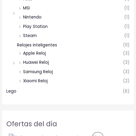
MSI
(1)
Nintendo
(1)
Play Station
(1)
Steam
(1)
Relojes inteligentes
(11)
Apple Reloj
(3)
Huawei Reloj
(3)
Samsung Reloj
(3)
Xiaomi Reloj
(2)
Lego
(6)
Ofertas del día
O
C