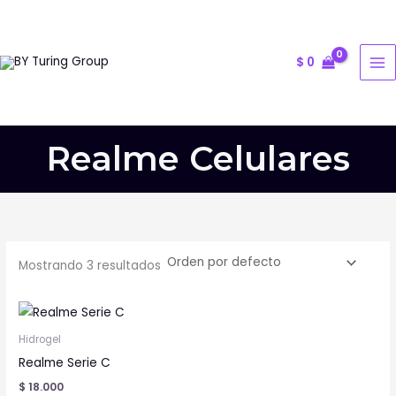
Ir
al
contenido
$
0
Realme Celulares
Mostrando 3 resultados
Este
producto
Hidrogel
tiene
Realme Serie C
múltiples
$
18.000