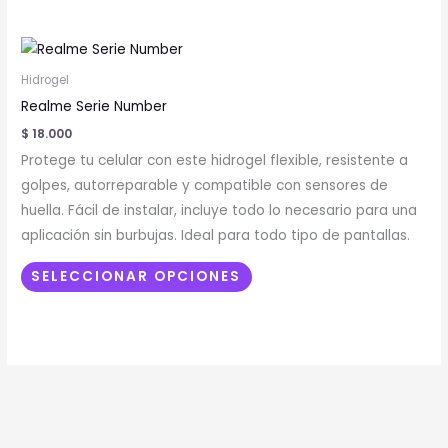
en
la
Este
página
producto
de
Hidrogel
tiene
producto
Realme Serie Number
múltiples
$
18.000
variantes.
Protege tu celular con este hidrogel flexible, resistente a
Las
golpes, autorreparable y compatible con sensores de
opciones
huella. Fácil de instalar, incluye todo lo necesario para una
se
aplicación sin burbujas. Ideal para todo tipo de pantallas.
pueden
elegir
SELECCIONAR OPCIONES
en
la
página
de
producto