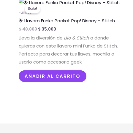
Original
Current
price
price
Sale!
was:
is:
Funkos
$ 40.000.
$ 35.000.
🌟 Llavero Funko Pocket Pop! Disney – Stitch
$
40.000
$
35.000
Lleva la diversión de
Lilo & Stitch
a donde
quieras con este llavero mini Funko de Stitch.
Perfecto para decorar tus llaves, mochila o
usarlo como accesorio geek.
AÑADIR AL CARRITO