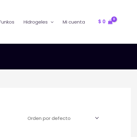
Oferta
R
$
0
Funkos
Hidrogeles
Mi cuenta
T
F