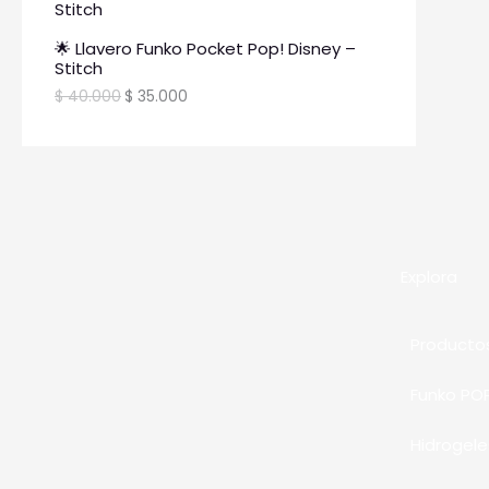
🌟 Llavero Funko Pocket Pop! Disney –
Stitch
$
40.000
$
35.000
Explora
Producto
Funko PO
Hidrogele