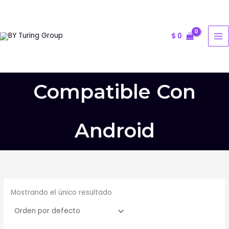
Ir
al
contenido
$
0
Compatible Con
Android
Mostrando el único resultado