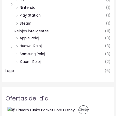
Nintendo
(1)
Play Station
(1)
Steam
(1)
Relojes inteligentes
(11)
Apple Reloj
(3)
Huawei Reloj
(3)
Samsung Reloj
(3)
Xiaomi Reloj
(2)
Lego
(6)
Ofertas del día
O
C
P
Oferta
r
u