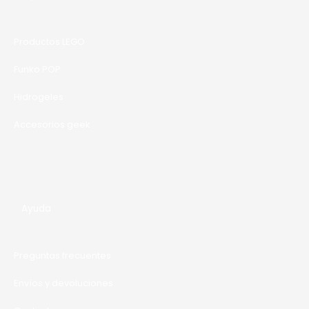
R
T
Productos LEGO
A
Funko POP
Hidrogeles
Accesorios geek
Ayuda
Preguntas frecuentes
Envíos y devoluciones