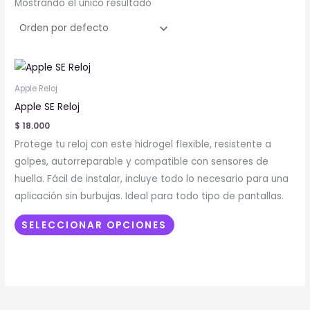
Mostrando el único resultado
Este
producto
Apple Reloj
tiene
Apple SE Reloj
múltiples
$
18.000
variantes.
Protege tu reloj con este hidrogel flexible, resistente a
Las
golpes, autorreparable y compatible con sensores de
opciones
huella. Fácil de instalar, incluye todo lo necesario para una
se
aplicación sin burbujas. Ideal para todo tipo de pantallas.
pueden
elegir
SELECCIONAR OPCIONES
en
la
página
de
producto