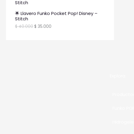
🌟 Llavero Funko Pocket Pop! Disney –
Stitch
$
40.000
$
35.000
Explora
Producto
Funko PO
Hidrogele