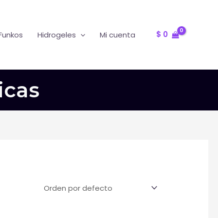
Oferta
R
$
0
Funkos
Hidrogeles
Mi cuenta
icas
T
F