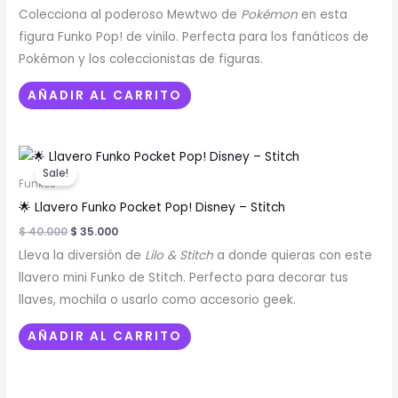
Colecciona al poderoso Mewtwo de
Pokémon
en esta
figura Funko Pop! de vinilo. Perfecta para los fanáticos de
Pokémon y los coleccionistas de figuras.
AÑADIR AL CARRITO
Original
Current
price
price
Sale!
was:
is:
Funkos
$ 40.000.
$ 35.000.
🌟 Llavero Funko Pocket Pop! Disney – Stitch
$
40.000
$
35.000
Lleva la diversión de
Lilo & Stitch
a donde quieras con este
llavero mini Funko de Stitch. Perfecto para decorar tus
llaves, mochila o usarlo como accesorio geek.
AÑADIR AL CARRITO