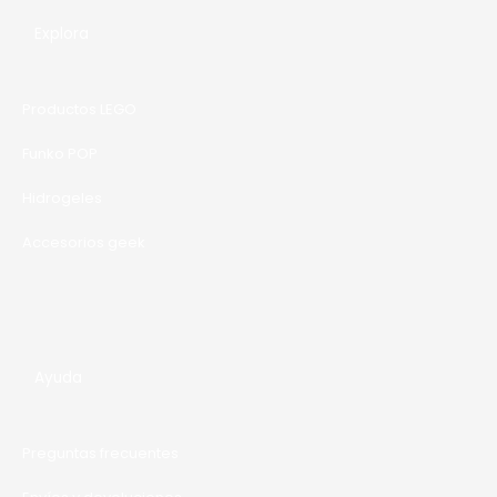
F
Explora
E
R
Productos LEGO
T
A
Funko POP
Hidrogeles
Accesorios geek
Ayuda
Preguntas frecuentes