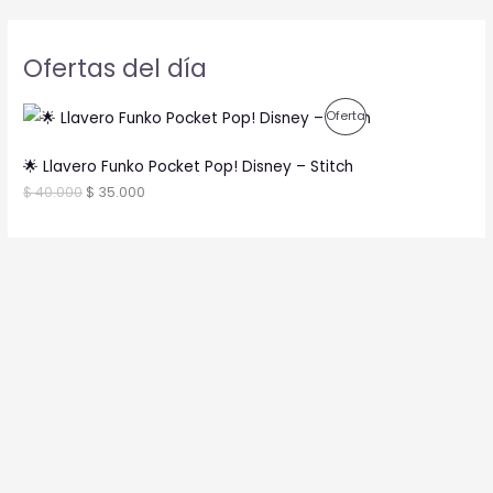
Ofertas del día
P
Oferta
R
🌟 Llavero Funko Pocket Pop! Disney – Stitch
O
$
40.000
$
35.000
D
U
C
T
O
E
N
O