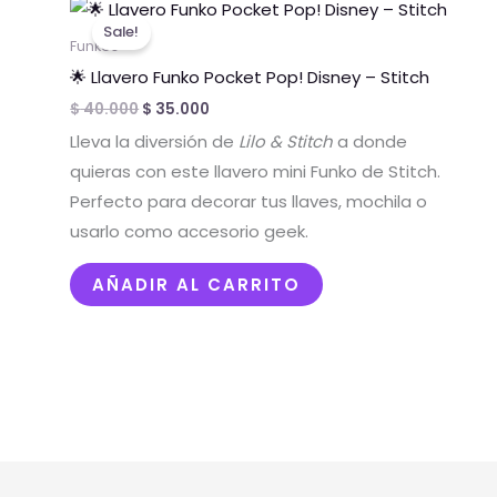
Original
Current
price
price
Sale!
was:
is:
Funkos
$ 40.000.
$ 35.000.
🌟 Llavero Funko Pocket Pop! Disney – Stitch
$
40.000
$
35.000
Lleva la diversión de
Lilo & Stitch
a donde
quieras con este llavero mini Funko de Stitch.
Perfecto para decorar tus llaves, mochila o
usarlo como accesorio geek.
AÑADIR AL CARRITO