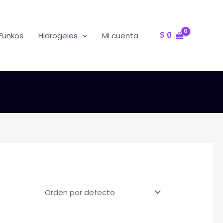
Oferta
R
$
0
Funkos
Hidrogeles
Mi cuenta
T
F