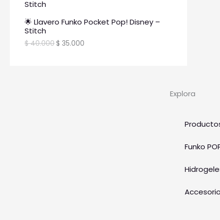
🌟 Llavero Funko Pocket Pop! Disney –
Stitch
$
40.000
$
35.000
Explora
Producto
Funko PO
Hidrogele
Accesori