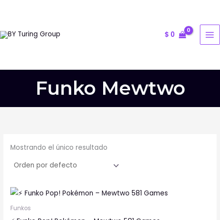
Ir
al
contenido
$
0
Funko Mewtwo
Mostrando el único resultado
Funkos