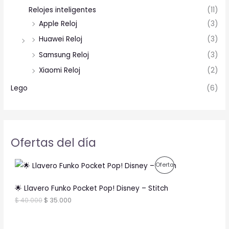
Relojes inteligentes
(11)
Apple Reloj
(3)
Huawei Reloj
(3)
Samsung Reloj
(3)
Xiaomi Reloj
(2)
Lego
(6)
Ofertas del día
O
C
P
Oferta
r
u
i
r
R
g
r
🌟 Llavero Funko Pocket Pop! Disney – Stitch
i
e
O
$
40.000
$
35.000
n
n
a
t
D
l
p
p
r