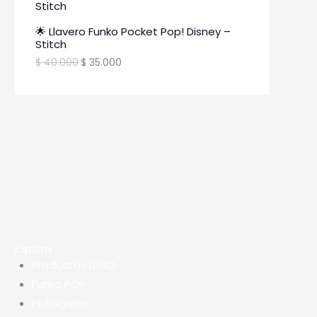
🌟 Llavero Funko Pocket Pop! Disney –
Stitch
$
40.000
$
35.000
Explora
Productos LEGO
Funko POP
Hidrogeles