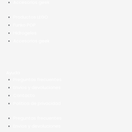
Accesorios geek
Productos LEGO
Funko POP
Hidrogeles
Accesorios geek
Ayuda
Preguntas frecuentes
Envíos y devoluciones
Contacto
Política de privacidad
Preguntas frecuentes
Envíos y devoluciones