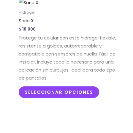
Este
producto
Hidrogel
tiene
Serie X
múltiples
$
18.000
variantes.
Protege tu celular con este hidrogel flexible,
Las
resistente a golpes, autorreparable y
opciones
compatible con sensores de huella. Fácil de
se
instalar, incluye todo lo necesario para una
pueden
aplicación sin burbujas. Ideal para todo tipo
elegir
de pantallas.
en
la
SELECCIONAR OPCIONES
página
de
producto