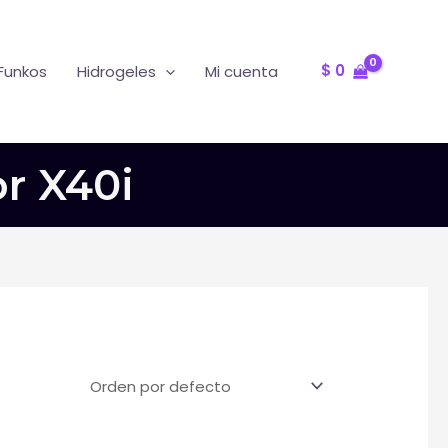
Oferta
R
$
0
Funkos
Hidrogeles
Mi cuenta
r X40i
T
F