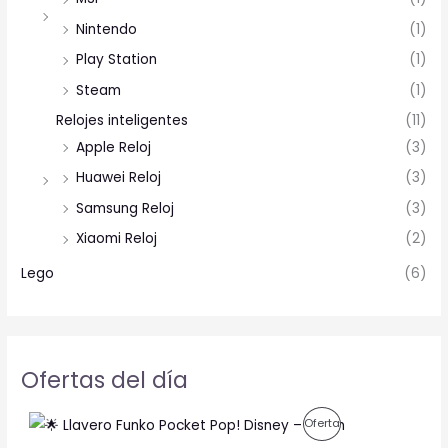
Nintendo
(1)
Play Station
(1)
Steam
(1)
Relojes inteligentes
(11)
Apple Reloj
(3)
Huawei Reloj
(3)
Samsung Reloj
(3)
Xiaomi Reloj
(2)
Lego
(6)
Ofertas del día
O
C
P
Oferta
r
u