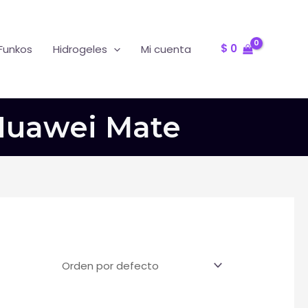
Oferta
R
$
0
Funkos
Hidrogeles
Mi cuenta
Huawei Mate
T
F