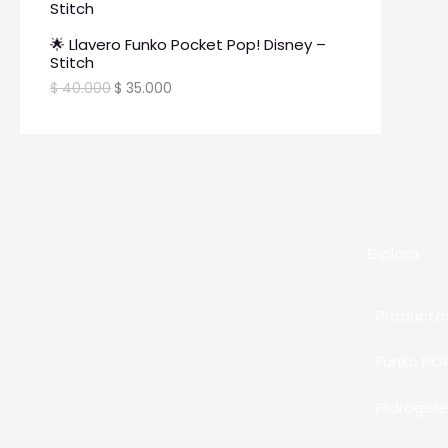
🌟 Llavero Funko Pocket Pop! Disney –
Stitch
$
40.000
$
35.000
Explora
Producto
Funko PO
Hidrogele