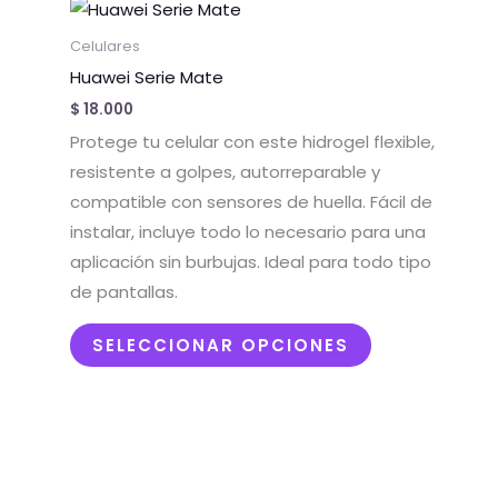
Este
producto
Celulares
tiene
Huawei Serie Mate
múltiples
$
18.000
variantes.
Protege tu celular con este hidrogel flexible,
Las
resistente a golpes, autorreparable y
opciones
compatible con sensores de huella. Fácil de
se
instalar, incluye todo lo necesario para una
pueden
aplicación sin burbujas. Ideal para todo tipo
elegir
de pantallas.
en
la
SELECCIONAR OPCIONES
página
de
producto