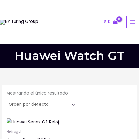
Ir
al
contenido
$
0
Huawei Watch GT
Mostrando el único resultado
Este
producto
Hidrogel
tiene