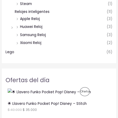
Steam
(1)
Relojes inteligentes
(11)
Apple Reloj
(3)
Huawei Reloj
(3)
Samsung Reloj
(3)
Xiaomi Reloj
(2)
Lego
(6)
Ofertas del día
O
C
P
Oferta
r
u
i
r
R
g
r
🌟 Llavero Funko Pocket Pop! Disney – Stitch
i
e
O
$
40.000
$
35.000
n
n
a
t
D