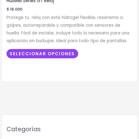
Huawei Series GT Reloj
múltiples
$
18.000
variantes.
Protege tu reloj con este hidrogel flexible, resistente a
Las
golpes, autorreparable y compatible con sensores de
opciones
huella. Fácil de instalar, incluye todo lo necesario para una
se
aplicación sin burbujas. Ideal para todo tipo de pantallas.
pueden
elegir
SELECCIONAR OPCIONES
en
la
página
de
producto
Categorías