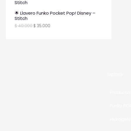
🌟 Llavero Funko Pocket Pop! Disney –
Stitch
$
40.000
$
35.000
Explora
Producto
Funko PO
Hidrogele