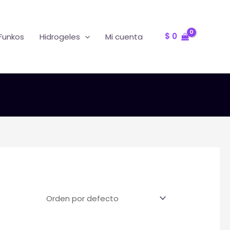
Oferta
R
$
0
Funkos
Hidrogeles
Mi cuenta
d
T
F