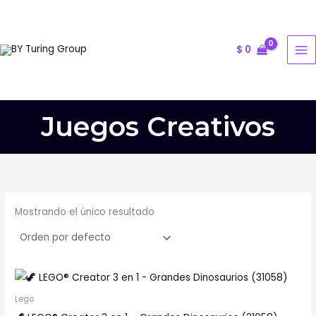
Ir
al
contenido
$
0
Juegos Creativos
Mostrando el único resultado
Lego