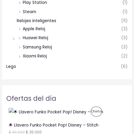
Play Station
(1)
Steam
(1)
Relojes inteligentes
(11)
Apple Reloj
(3)
Huawei Reloj
(3)
Samsung Reloj
(3)
Xiaomi Reloj
(2)
Lego
(6)
Ofertas del día
O
C
P
Oferta
r
u
i
r
R
g
r
🌟 Llavero Funko Pocket Pop! Disney – Stitch
i
e
O
$
40.000
$
35.000
n
n