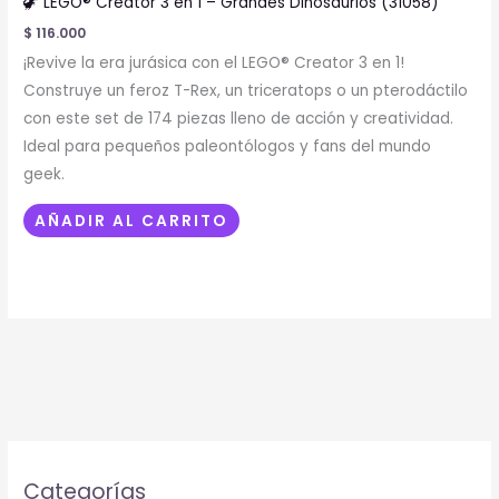
🦖 LEGO® Creator 3 en 1 – Grandes Dinosaurios (31058)
$
116.000
¡Revive la era jurásica con el LEGO® Creator 3 en 1!
Construye un feroz T-Rex, un triceratops o un pterodáctilo
con este set de 174 piezas lleno de acción y creatividad.
Ideal para pequeños paleontólogos y fans del mundo
geek.
AÑADIR AL CARRITO
Categorías