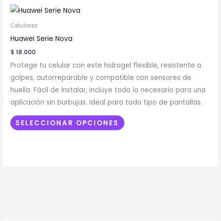
Este
producto
Celulares
tiene
Huawei Serie Nova
múltiples
$
18.000
variantes.
Protege tu celular con este hidrogel flexible, resistente a
Las
golpes, autorreparable y compatible con sensores de
opciones
huella. Fácil de instalar, incluye todo lo necesario para una
se
aplicación sin burbujas. Ideal para todo tipo de pantallas.
pueden
elegir
SELECCIONAR OPCIONES
en
la
página
de
producto