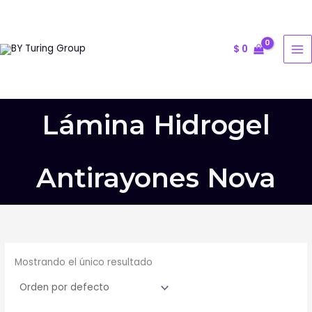
Ir
al
contenido
$
0
Lámina Hidrogel
Antirayones Nova
Mostrando el único resultado