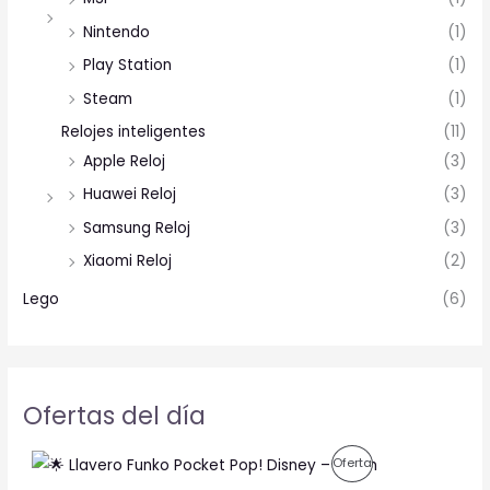
Nintendo
(1)
Play Station
(1)
Steam
(1)
Relojes inteligentes
(11)
Apple Reloj
(3)
Huawei Reloj
(3)
Samsung Reloj
(3)
Xiaomi Reloj
(2)
Lego
(6)
Ofertas del día
O
C
P
Oferta
r
u