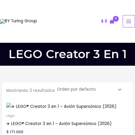
Ir
al
contenido
$
0
LEGO Creator 3 En 1
Mostrando 3 resultados
Lego
✈️ LEGO® Creator 3 en 1 – Avión Supersónico (31126)
$
171.000