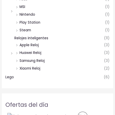
MSI
(1)
Nintendo
(1)
Play Station
(1)
Steam
(1)
Relojes inteligentes
(11)
Apple Reloj
(3)
Huawei Reloj
(3)
Samsung Reloj
(3)
Xiaomi Reloj
(2)
Lego
(6)
Ofertas del día
O
C