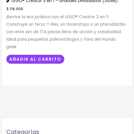
🦖 LEGO® Creator 3 en 1 – Grandes Dinosaurios (31058)
$
116.000
¡Revive la era jurásica con el LEGO® Creator 3 en 1!
Construye un feroz T-Rex, un triceratops o un pterodáctilo
con este set de 174 piezas lleno de acción y creatividad.
Ideal para pequeños paleontólogos y fans del mundo
geek.
AÑADIR AL CARRITO
Categorías