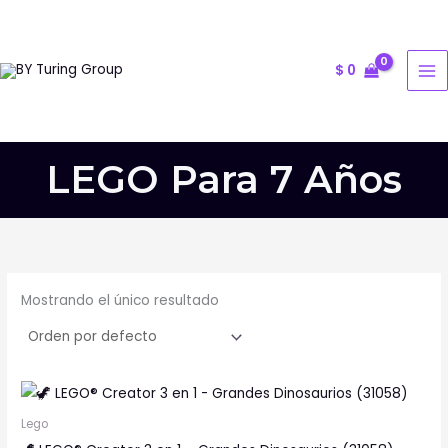
Ir
al
contenido
$
0
LEGO Para 7 Años
Mostrando el único resultado
Lego