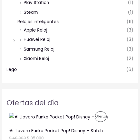
Play Station
(1)
Steam
(1)
Relojes inteligentes
(11)
Apple Reloj
(3)
Huawei Reloj
(3)
Samsung Reloj
(3)
Xiaomi Reloj
(2)
Lego
(6)
Ofertas del día
O
C
P
Oferta
r
u
i
r
R
g
r
🌟 Llavero Funko Pocket Pop! Disney – Stitch
i
e
O
$
40.000
$
35.000
n
n