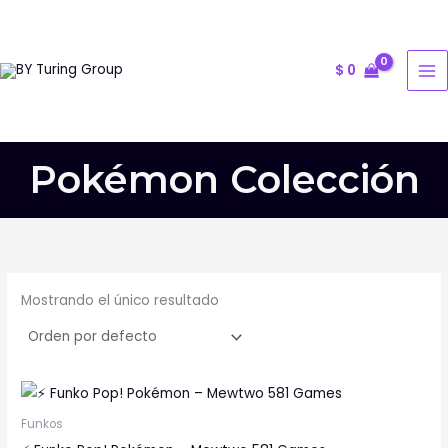
Ir
al
contenido
$
0
Pokémon Colección
Mostrando el único resultado
Funkos