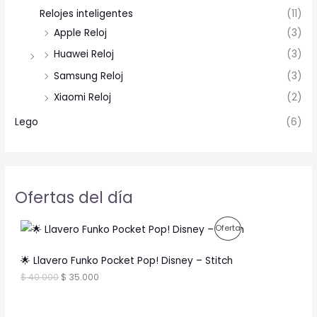
Relojes inteligentes
(11)
Apple Reloj
(3)
Huawei Reloj
(3)
Samsung Reloj
(3)
Xiaomi Reloj
(2)
Lego
(6)
Ofertas del día
O
C
P
Oferta
r
u
i
r
R
g
r
🌟 Llavero Funko Pocket Pop! Disney – Stitch
i
e
O
$
40.000
$
35.000
n
n
a
t
D
l
p
p
r