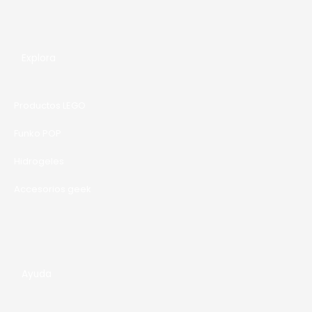
0
0
O
.
0
0
0
F
0
.
0
E
Explora
.
R
T
Productos LEGO
A
Funko POP
Hidrogeles
Accesorios geek
Ayuda