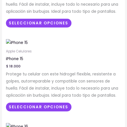
opciones
huella. Fácil de instalar, incluye todo lo necesario para una
se
aplicación sin burbujas. Ideal para todo tipo de pantallas.
pueden
elegir
SELECCIONAR OPCIONES
en
la
Este
página
producto
de
Apple Celulares
tiene
producto
iPhone 15
múltiples
$
18.000
variantes.
Protege tu celular con este hidrogel flexible, resistente a
Las
golpes, autorreparable y compatible con sensores de
opciones
huella. Fácil de instalar, incluye todo lo necesario para una
se
aplicación sin burbujas. Ideal para todo tipo de pantallas.
pueden
elegir
SELECCIONAR OPCIONES
en
la
Este