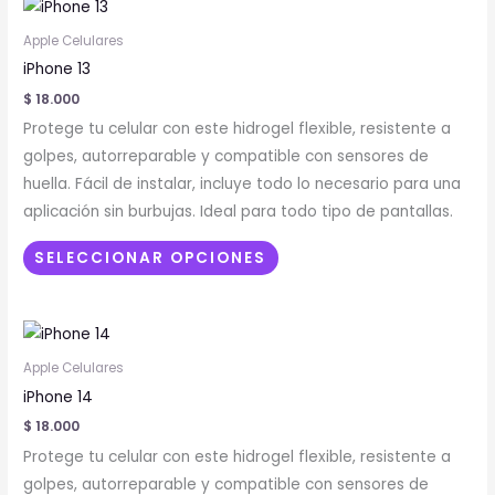
Este
página
producto
de
Apple Celulares
tiene
producto
iPhone 13
múltiples
$
18.000
variantes.
Protege tu celular con este hidrogel flexible, resistente a
Las
golpes, autorreparable y compatible con sensores de
opciones
huella. Fácil de instalar, incluye todo lo necesario para una
se
aplicación sin burbujas. Ideal para todo tipo de pantallas.
pueden
elegir
SELECCIONAR OPCIONES
en
la
Este
página
producto
de
Apple Celulares
tiene
producto
iPhone 14
múltiples
$
18.000
variantes.
Protege tu celular con este hidrogel flexible, resistente a
Las
golpes, autorreparable y compatible con sensores de