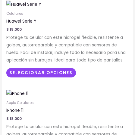
Este
página
producto
de
Celulares
tiene
producto
Huawei Serie Y
múltiples
$
18.000
variantes.
Protege tu celular con este hidrogel flexible, resistente a
Las
golpes, autorreparable y compatible con sensores de
opciones
huella. Fácil de instalar, incluye todo lo necesario para una
se
aplicación sin burbujas. Ideal para todo tipo de pantallas.
pueden
elegir
SELECCIONAR OPCIONES
en
la
Este
página
producto
de
Apple Celulares
tiene
producto
iPhone 11
múltiples
$
18.000
variantes.
Protege tu celular con este hidrogel flexible, resistente a
Las
golpes, autorreparable y compatible con sensores de