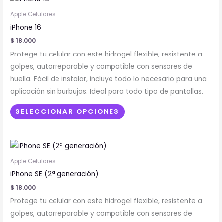
página
producto
de
Apple Celulares
tiene
producto
iPhone 16
múltiples
$
18.000
variantes.
Protege tu celular con este hidrogel flexible, resistente a
Las
golpes, autorreparable y compatible con sensores de
opciones
huella. Fácil de instalar, incluye todo lo necesario para una
se
aplicación sin burbujas. Ideal para todo tipo de pantallas.
pueden
elegir
SELECCIONAR OPCIONES
en
la
Este
página
producto
de
Apple Celulares
tiene
producto
iPhone SE (2ª generación)
múltiples
$
18.000
variantes.
Protege tu celular con este hidrogel flexible, resistente a
Las
golpes, autorreparable y compatible con sensores de
opciones