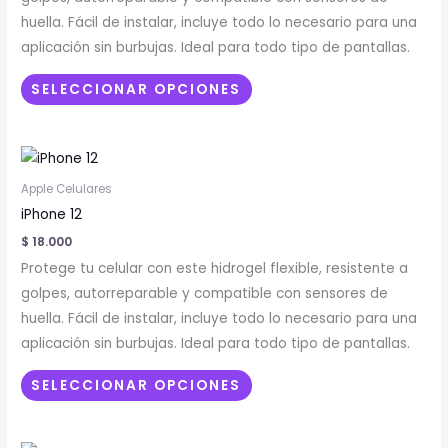
opciones
huella. Fácil de instalar, incluye todo lo necesario para una
se
aplicación sin burbujas. Ideal para todo tipo de pantallas.
pueden
elegir
SELECCIONAR OPCIONES
en
la
Este
página
producto
de
Apple Celulares
tiene
producto
iPhone 12
múltiples
$
18.000
variantes.
Protege tu celular con este hidrogel flexible, resistente a
Las
golpes, autorreparable y compatible con sensores de
opciones
huella. Fácil de instalar, incluye todo lo necesario para una
se
aplicación sin burbujas. Ideal para todo tipo de pantallas.
pueden
elegir
SELECCIONAR OPCIONES
en
la