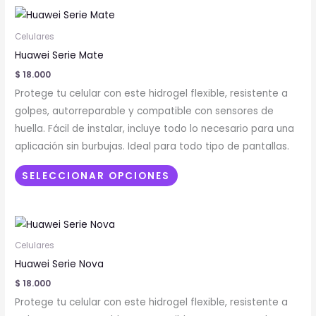
Este
producto
Celulares
tiene
Huawei Serie Mate
múltiples
$
18.000
variantes.
Protege tu celular con este hidrogel flexible, resistente a
Las
golpes, autorreparable y compatible con sensores de
opciones
huella. Fácil de instalar, incluye todo lo necesario para una
se
aplicación sin burbujas. Ideal para todo tipo de pantallas.
pueden
elegir
SELECCIONAR OPCIONES
en
la
Este
página
producto
de
Celulares
tiene
producto
Huawei Serie Nova
múltiples
$
18.000
variantes.
Protege tu celular con este hidrogel flexible, resistente a
Las