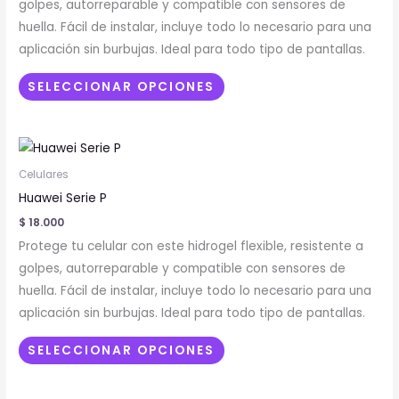
golpes, autorreparable y compatible con sensores de
opciones
huella. Fácil de instalar, incluye todo lo necesario para una
se
aplicación sin burbujas. Ideal para todo tipo de pantallas.
pueden
elegir
SELECCIONAR OPCIONES
en
la
Este
página
producto
de
Celulares
tiene
producto
Huawei Serie P
múltiples
$
18.000
variantes.
Protege tu celular con este hidrogel flexible, resistente a
Las
golpes, autorreparable y compatible con sensores de
opciones
huella. Fácil de instalar, incluye todo lo necesario para una
se
aplicación sin burbujas. Ideal para todo tipo de pantallas.
pueden
elegir
SELECCIONAR OPCIONES
en
la