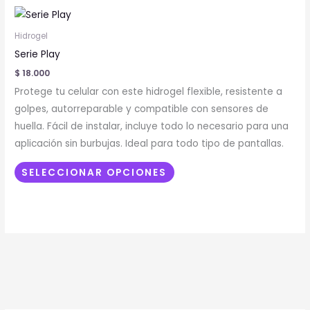
Este
producto
Hidrogel
tiene
Serie Play
múltiples
$
18.000
variantes.
Protege tu celular con este hidrogel flexible, resistente a
Las
golpes, autorreparable y compatible con sensores de
opciones
huella. Fácil de instalar, incluye todo lo necesario para una
se
aplicación sin burbujas. Ideal para todo tipo de pantallas.
pueden
elegir
SELECCIONAR OPCIONES
en
la
página
de
producto