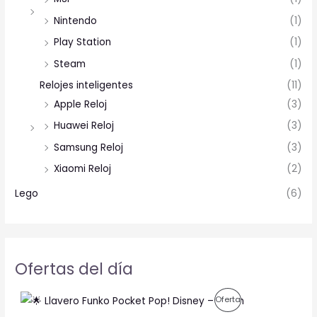
Nintendo
(1)
Play Station
(1)
Steam
(1)
Relojes inteligentes
(11)
Apple Reloj
(3)
Huawei Reloj
(3)
Samsung Reloj
(3)
Xiaomi Reloj
(2)
Lego
(6)
Ofertas del día
O
C
P
Oferta
r
u