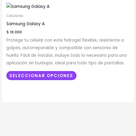
Este
producto
Celulares
tiene
Samsung Galaxy A
múltiples
$
18.000
variantes.
Protege tu celular con este hidrogel flexible, resistente a
Las
golpes, autorreparable y compatible con sensores de
opciones
huella. Fácil de instalar, incluye todo lo necesario para una
se
aplicación sin burbujas. Ideal para todo tipo de pantallas.
pueden
elegir
SELECCIONAR OPCIONES
en
la
página
de
producto