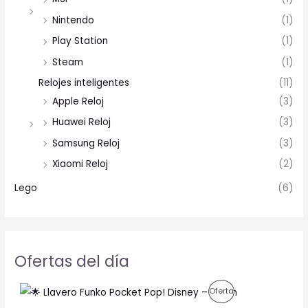
Nintendo
(1)
Play Station
(1)
Steam
(1)
Relojes inteligentes
(11)
Apple Reloj
(3)
Huawei Reloj
(3)
Samsung Reloj
(3)
Xiaomi Reloj
(2)
Lego
(6)
Ofertas del día
O
C
P
Oferta
r
u