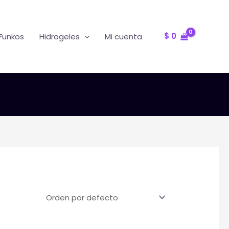
Oferta
R
$
0
Funkos
Hidrogeles
Mi cuenta
T
F