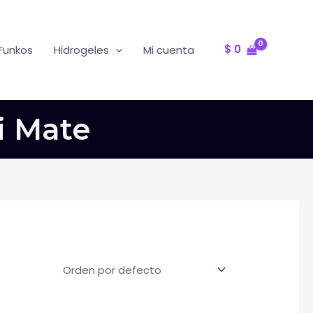
Oferta
R
$
0
Funkos
Hidrogeles
Mi cuenta
i Mate
T
F