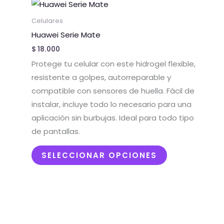
Este
producto
Celulares
tiene
Huawei Serie Mate
múltiples
$
18.000
variantes.
Protege tu celular con este hidrogel flexible,
Las
resistente a golpes, autorreparable y
opciones
compatible con sensores de huella. Fácil de
se
instalar, incluye todo lo necesario para una
pueden
aplicación sin burbujas. Ideal para todo tipo
elegir
de pantallas.
en
la
SELECCIONAR OPCIONES
página
de
producto