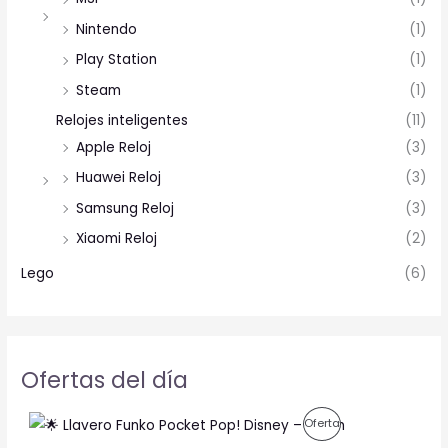
Nintendo
(1)
Play Station
(1)
Steam
(1)
Relojes inteligentes
(11)
Apple Reloj
(3)
Huawei Reloj
(3)
Samsung Reloj
(3)
Xiaomi Reloj
(2)
Lego
(6)
Ofertas del día
O
C
P
Oferta
r
u