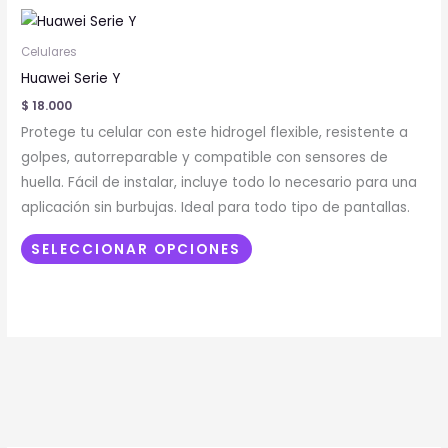
Este
producto
Celulares
tiene
Huawei Serie Y
múltiples
$
18.000
variantes.
Protege tu celular con este hidrogel flexible, resistente a
Las
golpes, autorreparable y compatible con sensores de
opciones
huella. Fácil de instalar, incluye todo lo necesario para una
se
aplicación sin burbujas. Ideal para todo tipo de pantallas.
pueden
elegir
SELECCIONAR OPCIONES
en
la
página
de
producto