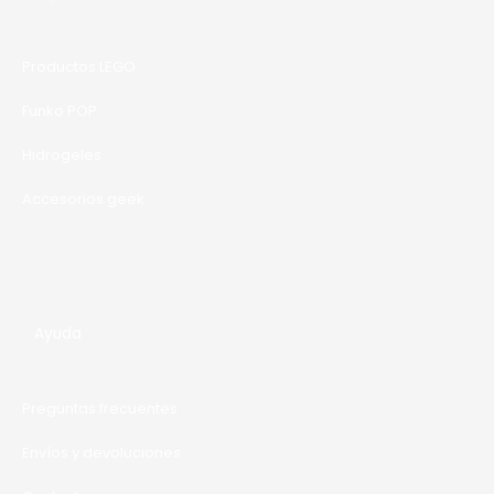
R
T
Productos LEGO
A
Funko POP
Hidrogeles
Accesorios geek
Ayuda
Preguntas frecuentes
Envíos y devoluciones