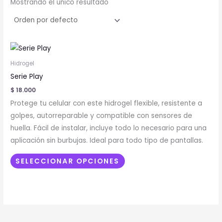
Mostrando el único resultado
Este
producto
Hidrogel
tiene
Serie Play
múltiples
$
18.000
variantes.
Protege tu celular con este hidrogel flexible, resistente a
Las
golpes, autorreparable y compatible con sensores de
opciones
huella. Fácil de instalar, incluye todo lo necesario para una
se
aplicación sin burbujas. Ideal para todo tipo de pantallas.
pueden
elegir
SELECCIONAR OPCIONES
en
la
página
de
producto