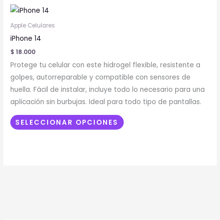
Este
producto
Apple Celulares
tiene
iPhone 14
múltiples
$
18.000
variantes.
Protege tu celular con este hidrogel flexible, resistente a
Las
golpes, autorreparable y compatible con sensores de
opciones
huella. Fácil de instalar, incluye todo lo necesario para una
se
aplicación sin burbujas. Ideal para todo tipo de pantallas.
pueden
elegir
SELECCIONAR OPCIONES
en
la
página
de
producto