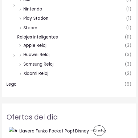
Nintendo
(1)
Play Station
(1)
Steam
(1)
Relojes inteligentes
(11)
Apple Reloj
(3)
Huawei Reloj
(3)
Samsung Reloj
(3)
Xiaomi Reloj
(2)
Lego
(6)
Ofertas del día
O
C
P
Oferta
r
u