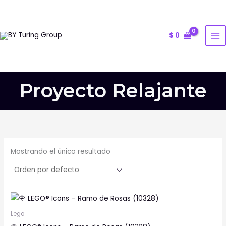
Ir
al
contenido
$
0
Proyecto Relajante
Mostrando el único resultado
Lego