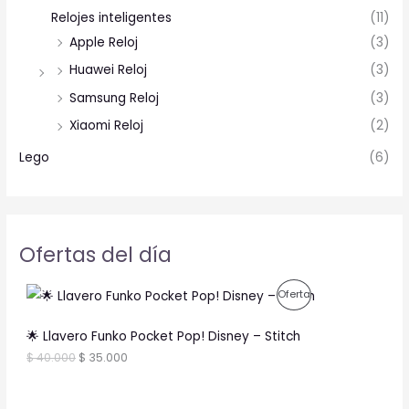
Relojes inteligentes
(11)
Apple Reloj
(3)
Huawei Reloj
(3)
Samsung Reloj
(3)
Xiaomi Reloj
(2)
Lego
(6)
Ofertas del día
O
C
P
Oferta
r
u
i
r
R
g
r
🌟 Llavero Funko Pocket Pop! Disney – Stitch
i
e
O
$
40.000
$
35.000
n
n
a
t
D
l
p
p
r