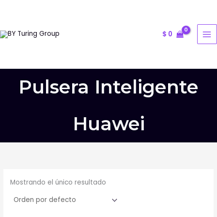
Ir
al
contenido
$
0
Pulsera Inteligente
Huawei
Mostrando el único resultado