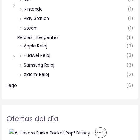
Nintendo
(1)
Play Station
(1)
Steam
(1)
Relojes inteligentes
(11)
Apple Reloj
(3)
Huawei Reloj
(3)
Samsung Reloj
(3)
Xiaomi Reloj
(2)
Lego
(6)
Ofertas del día
O
C
P
Oferta
r
u