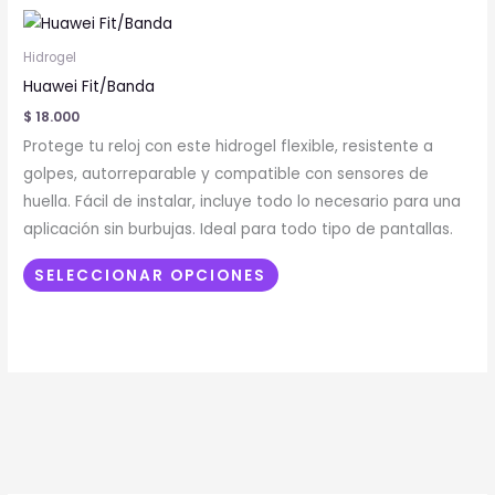
Este
producto
Hidrogel
tiene
Huawei Fit/Banda
múltiples
$
18.000
variantes.
Protege tu reloj con este hidrogel flexible, resistente a
Las
golpes, autorreparable y compatible con sensores de
opciones
huella. Fácil de instalar, incluye todo lo necesario para una
se
aplicación sin burbujas. Ideal para todo tipo de pantallas.
pueden
elegir
SELECCIONAR OPCIONES
en
la
página
de
producto