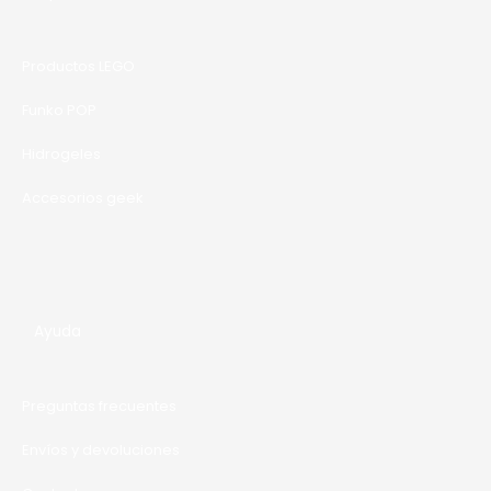
R
T
Productos LEGO
A
Funko POP
Hidrogeles
Accesorios geek
Ayuda
Preguntas frecuentes
Envíos y devoluciones