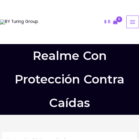
Ir
al
contenido
$
0
Realme Con
Protección Contra
Caídas