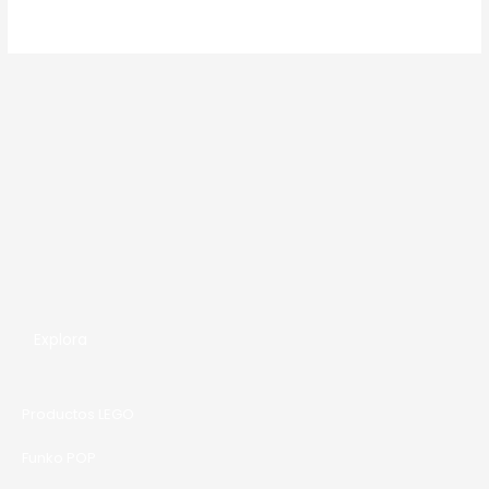
0
.
0
E
.
R
T
A
Explora
Productos LEGO
Funko POP