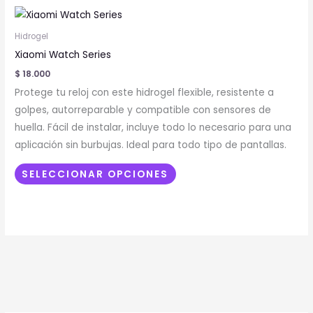
Este
producto
Hidrogel
tiene
Xiaomi Watch Series
múltiples
$
18.000
variantes.
Protege tu reloj con este hidrogel flexible, resistente a
Las
golpes, autorreparable y compatible con sensores de
opciones
huella. Fácil de instalar, incluye todo lo necesario para una
se
aplicación sin burbujas. Ideal para todo tipo de pantallas.
pueden
elegir
SELECCIONAR OPCIONES
en
la
página
de
producto