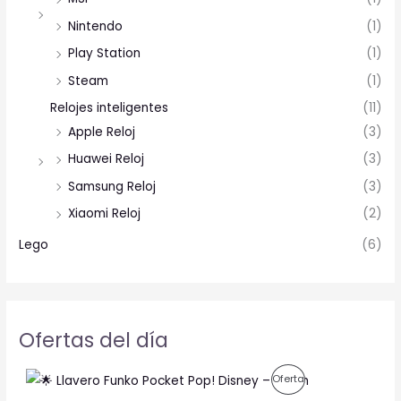
Nintendo
(1)
Play Station
(1)
Steam
(1)
Relojes inteligentes
(11)
Apple Reloj
(3)
Huawei Reloj
(3)
Samsung Reloj
(3)
Xiaomi Reloj
(2)
Lego
(6)
Ofertas del día
O
C
P
Oferta
r
u