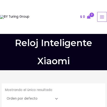
Ir
al
contenido
$
0
Reloj Inteligente
Xiaomi
Mostrando el único resultado