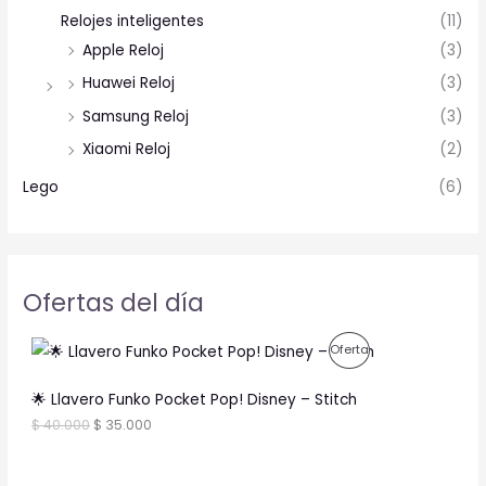
Relojes inteligentes
(11)
Apple Reloj
(3)
Huawei Reloj
(3)
Samsung Reloj
(3)
Xiaomi Reloj
(2)
Lego
(6)
Ofertas del día
O
C
P
Oferta
r
u
i
r
R
g
r
🌟 Llavero Funko Pocket Pop! Disney – Stitch
i
e
O
$
40.000
$
35.000
n
n
a
t
D
l
p
p
r