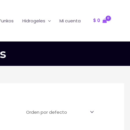
Oferta
R
$
0
Funkos
Hidrogeles
Mi cuenta
s
T
F