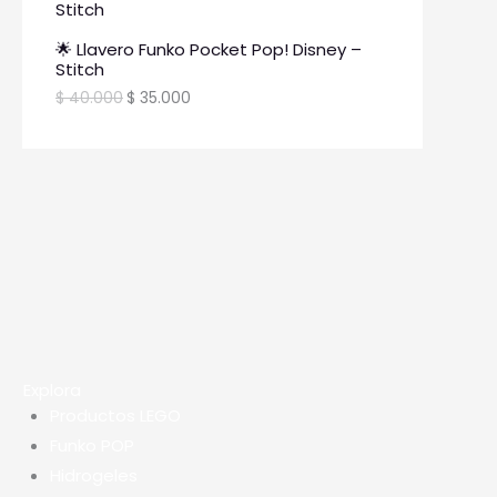
🌟 Llavero Funko Pocket Pop! Disney –
Stitch
$
40.000
$
35.000
Explora
Productos LEGO
Funko POP
Hidrogeles