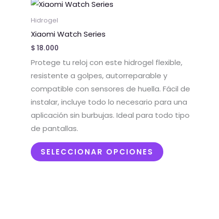
Este
producto
Hidrogel
tiene
Xiaomi Watch Series
múltiples
$
18.000
variantes.
Protege tu reloj con este hidrogel flexible,
Las
resistente a golpes, autorreparable y
opciones
compatible con sensores de huella. Fácil de
se
instalar, incluye todo lo necesario para una
pueden
aplicación sin burbujas. Ideal para todo tipo
elegir
de pantallas.
en
la
SELECCIONAR OPCIONES
página
de
producto