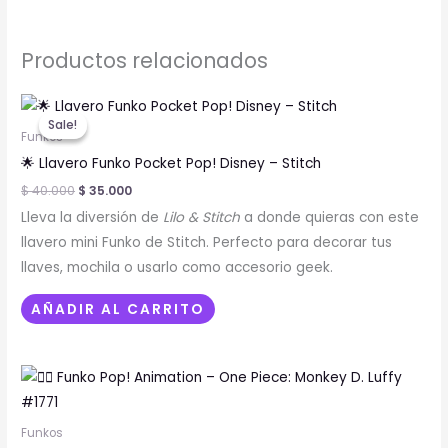
Productos relacionados
Original
Current
price
price
Sale!
Sale!
was:
is:
Funkos
$ 40.000.
$ 35.000.
🌟 Llavero Funko Pocket Pop! Disney – Stitch
$
40.000
$
35.000
Lleva la diversión de
Lilo & Stitch
a donde quieras con este
llavero mini Funko de Stitch. Perfecto para decorar tus
llaves, mochila o usarlo como accesorio geek.
AÑADIR AL CARRITO
Funkos