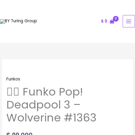
Ir
al
contenido
$
0
🦸‍♂️
Funko
Funkos
Pop!
🦸‍♂️ Funko Pop!
Deadpool
3
Deadpool 3 –
–
Wolverine
Wolverine #1363
#1363
cantidad