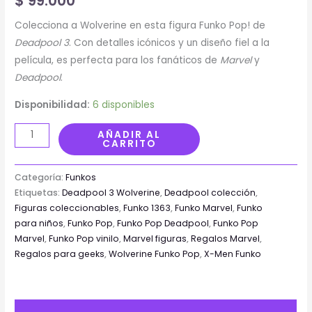
$
99.000
Colecciona a Wolverine en esta figura Funko Pop! de
Deadpool 3
. Con detalles icónicos y un diseño fiel a la
película, es perfecta para los fanáticos de
Marvel
y
Deadpool
.
Disponibilidad:
6 disponibles
AÑADIR AL
CARRITO
Categoría:
Funkos
Etiquetas:
Deadpool 3 Wolverine
,
Deadpool colección
,
Figuras coleccionables
,
Funko 1363
,
Funko Marvel
,
Funko
para niños
,
Funko Pop
,
Funko Pop Deadpool
,
Funko Pop
Marvel
,
Funko Pop vinilo
,
Marvel figuras
,
Regalos Marvel
,
Regalos para geeks
,
Wolverine Funko Pop
,
X-Men Funko