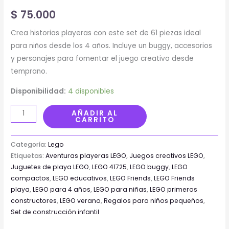
(41725)
$
75.000
cantidad
Crea historias playeras con este set de 61 piezas ideal
para niños desde los 4 años. Incluye un buggy, accesorios
y personajes para fomentar el juego creativo desde
temprano.
Disponibilidad:
4 disponibles
AÑADIR AL
CARRITO
Categoría:
Lego
Etiquetas:
Aventuras playeras LEGO
,
Juegos creativos LEGO
,
Juguetes de playa LEGO
,
LEGO 41725
,
LEGO buggy
,
LEGO
compactos
,
LEGO educativos
,
LEGO Friends
,
LEGO Friends
playa
,
LEGO para 4 años
,
LEGO para niñas
,
LEGO primeros
constructores
,
LEGO verano
,
Regalos para niños pequeños
,
Set de construcción infantil