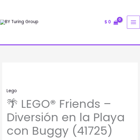
Ir
al
contenido
$
0
🌴
LEGO®
Friends
Lego
–
🌴 LEGO® Friends –
Diversión
en
Diversión en la Playa
la
Playa
con Buggy (41725)
con
Buggy