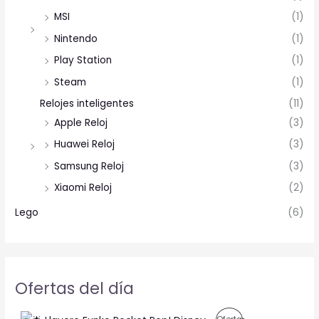
MSI
(1)
Nintendo
(1)
Play Station
(1)
Steam
(1)
Relojes inteligentes
(11)
Apple Reloj
(3)
Huawei Reloj
(3)
Samsung Reloj
(3)
Xiaomi Reloj
(2)
Lego
(6)
Ofertas del día
O
C
P