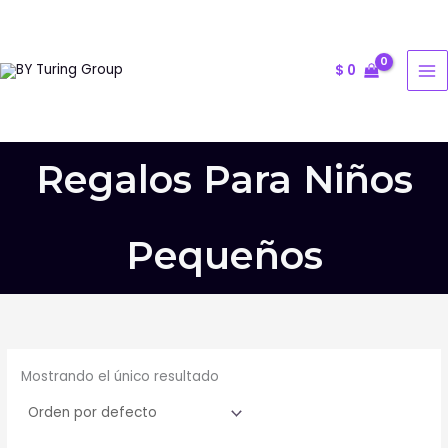
Ir
al
contenido
$
0
Regalos Para Niños
Pequeños
Mostrando el único resultado