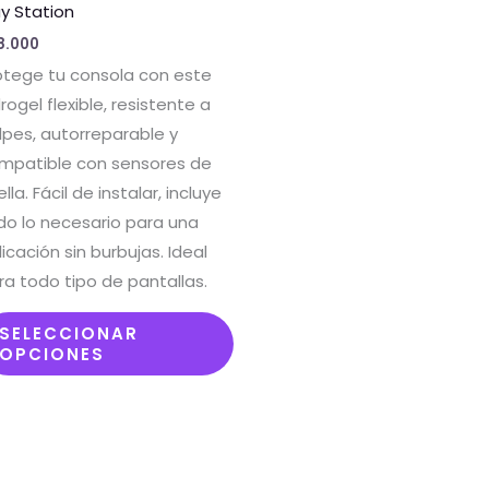
tiene
ay Station
ples
múltiples
8.000
ntes.
variantes.
otege tu consola con este
Las
rogel flexible, resistente a
ones
opciones
lpes, autorreparable y
se
mpatible con sensores de
en
pueden
lla. Fácil de instalar, incluye
elegir
do lo necesario para una
en
licación sin burbujas. Ideal
la
ra todo tipo de pantallas.
na
página
de
SELECCIONAR
OPCIONES
ucto
producto