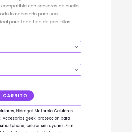
y compatible con sensores de huella.
e todo lo necesario para una
Ideal para todo tipo de pantallas.
L CARRITO
lulares
,
Hidrogel
,
Motorola Celulares
k
,
Accesorios geek: protección para
 smartphone
,
celular sin rayones
,
Film