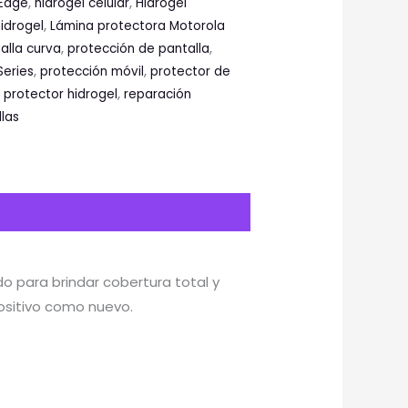
 Edge
,
hidrogel celular
,
Hidrogel
idrogel
,
Lámina protectora Motorola
alla curva
,
protección de pantalla
,
Series
,
protección móvil
,
protector de
,
protector hidrogel
,
reparación
llas
do para brindar cobertura total y
ositivo como nuevo.