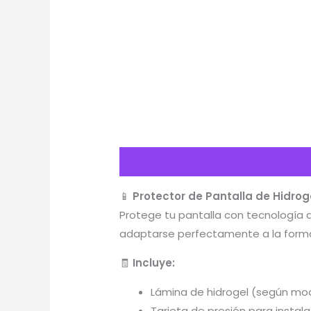
Descripción
Información adicion
📱
Protector de Pantalla de Hidrog
Protege tu pantalla con tecnología d
adaptarse perfectamente a la forma 
🧾
Incluye:
Lámina de hidrogel (según mo
Tarjeta de presión para instala