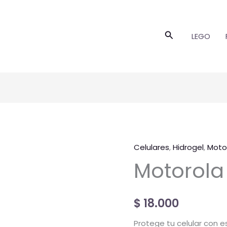
Buscar
LEGO
Celulares
,
Hidrogel
,
Moto
Motorola
Motorola
Serie
Edge
cantidad
$
18.000
Protege tu celular con es