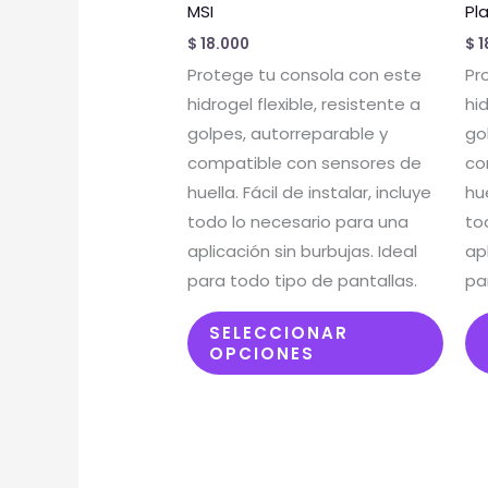
tiene
MSI
Pl
múlti
$
18.000
$
1
varia
Protege tu consola con este
Pr
Las
hidrogel flexible, resistente a
hid
opci
golpes, autorreparable y
go
se
compatible con sensores de
co
pued
huella. Fácil de instalar, incluye
hue
elegir
todo lo necesario para una
to
en
aplicación sin burbujas. Ideal
ap
la
para todo tipo de pantallas.
pa
pági
de
SELECCIONAR
OPCIONES
prod