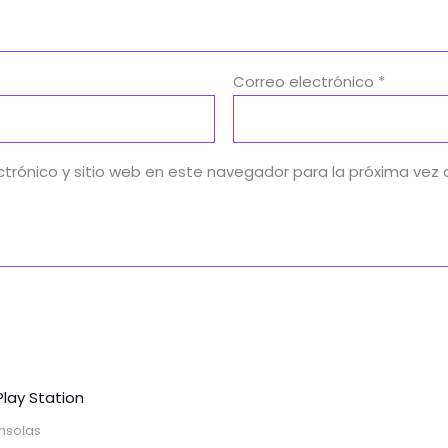
Correo electrónico
*
ctrónico y sitio web en este navegador para la próxima vez
Este
ucto
producto
nsolas