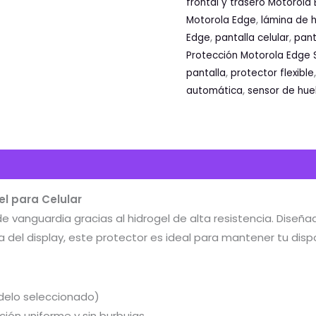
frontal y trasero Motorola
Motorola Edge
,
lámina de h
Edge
,
pantalla celular
,
pant
Protección Motorola Edge 
pantalla
,
protector flexible
automática
,
sensor de hue
al
Valoraciones (0)
el para Celular
e vanguardia gracias al hidrogel de alta resistencia. Diseña
del display, este protector es ideal para mantener tu disp
delo seleccionado)
ción uniforme y sin burbujas