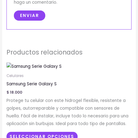
haga un comentario.
Productos relacionados
Este
producto
Celulares
tiene
Samsung Serie Galaxy S
múltiples
$
18.000
variantes.
Protege tu celular con este hidrogel flexible, resistente a
Las
golpes, autorreparable y compatible con sensores de
opciones
huella. Fácil de instalar, incluye todo lo necesario para una
se
aplicación sin burbujas. Ideal para todo tipo de pantallas.
pueden
elegir
SELECCIONAR OPCIONES