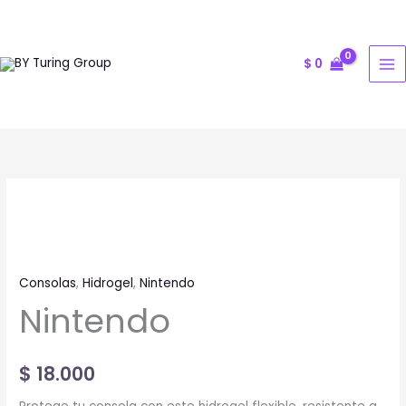
Ir
al
contenido
$
0
Nintendo
cantidad
Consolas
,
Hidrogel
,
Nintendo
Nintendo
$
18.000