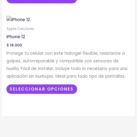
en
la
Este
página
producto
de
Apple Celulares
tiene
producto
iPhone 12
múltiples
$
18.000
variantes.
Protege tu celular con este hidrogel flexible, resistente a
Las
golpes, autorreparable y compatible con sensores de
opciones
huella. Fácil de instalar, incluye todo lo necesario para una
se
aplicación sin burbujas. Ideal para todo tipo de pantallas.
pueden
elegir
SELECCIONAR OPCIONES
en
la
página
de
producto