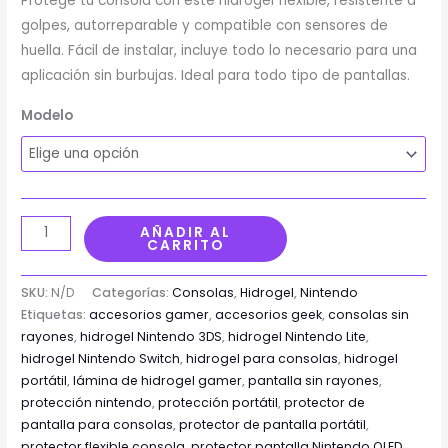
Protege tu consola con este hidrogel flexible, resistente a
golpes, autorreparable y compatible con sensores de
huella. Fácil de instalar, incluye todo lo necesario para una
aplicación sin burbujas. Ideal para todo tipo de pantallas.
Modelo
AÑADIR AL
CARRITO
SKU:
N/D
Categorías:
Consolas
,
Hidrogel
,
Nintendo
Etiquetas:
accesorios gamer
,
accesorios geek
,
consolas sin
rayones
,
hidrogel Nintendo 3DS
,
hidrogel Nintendo Lite
,
hidrogel Nintendo Switch
,
hidrogel para consolas
,
hidrogel
portátil
,
lámina de hidrogel gamer
,
pantalla sin rayones
,
protección nintendo
,
protección portátil
,
protector de
pantalla para consolas
,
protector de pantalla portátil
,
protector flexible consola
,
protector pantalla Nintendo OLED
,