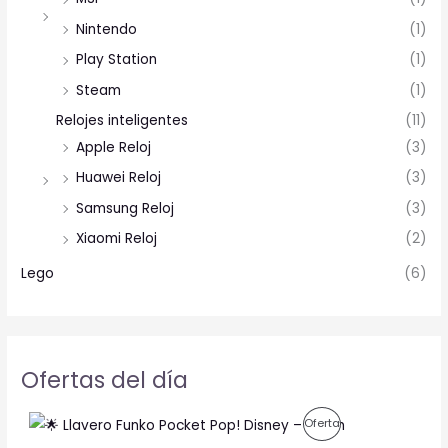
Nintendo
(1)
Play Station
(1)
Steam
(1)
Relojes inteligentes
(11)
Apple Reloj
(3)
Huawei Reloj
(3)
Samsung Reloj
(3)
Xiaomi Reloj
(2)
Lego
(6)
Ofertas del día
O
C
P
Oferta
r
u