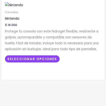
Este
producto
Consolas
tiene
Nintendo
múltiples
$
18.000
variantes.
Protege tu consola con este hidrogel flexible, resistente a
Las
golpes, autorreparable y compatible con sensores de
opciones
huella. Fácil de instalar, incluye todo lo necesario para una
se
aplicación sin burbujas. Ideal para todo tipo de pantallas.
pueden
elegir
SELECCIONAR OPCIONES
en
la
página
de
producto