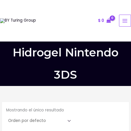
Ir
al
contenido
$
0
Hidrogel Nintendo
3DS
Mostrando el único resultado