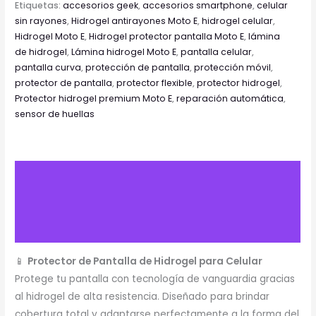
Etiquetas:
accesorios geek
,
accesorios smartphone
,
celular
sin rayones
,
Hidrogel antirayones Moto E
,
hidrogel celular
,
Hidrogel Moto E
,
Hidrogel protector pantalla Moto E
,
lámina
de hidrogel
,
Lámina hidrogel Moto E
,
pantalla celular
,
pantalla curva
,
protección de pantalla
,
protección móvil
,
protector de pantalla
,
protector flexible
,
protector hidrogel
,
Protector hidrogel premium Moto E
,
reparación automática
,
sensor de huellas
Descripción
Información adicional
Valoraciones (0)
📱
Protector de Pantalla de Hidrogel para Celular
Protege tu pantalla con tecnología de vanguardia gracias
al hidrogel de alta resistencia. Diseñado para brindar
cobertura total y adaptarse perfectamente a la forma del