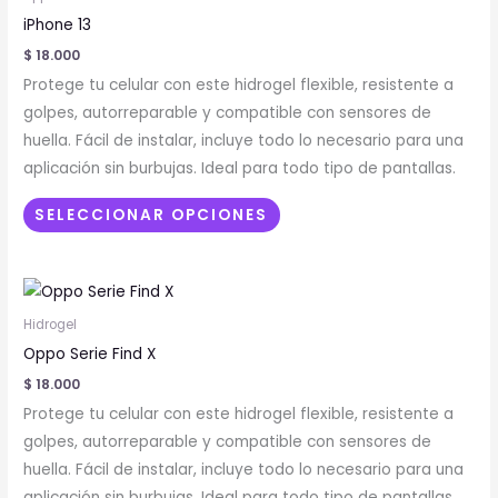
tiene
iPhone 13
múltiples
$
18.000
variantes.
Protege tu celular con este hidrogel flexible, resistente a
Las
golpes, autorreparable y compatible con sensores de
opciones
huella. Fácil de instalar, incluye todo lo necesario para una
se
aplicación sin burbujas. Ideal para todo tipo de pantallas.
pueden
elegir
SELECCIONAR OPCIONES
en
la
Este
página
producto
de
Hidrogel
tiene
producto
Oppo Serie Find X
múltiples
$
18.000
variantes.
Protege tu celular con este hidrogel flexible, resistente a
Las
golpes, autorreparable y compatible con sensores de
opciones
huella. Fácil de instalar, incluye todo lo necesario para una
se
aplicación sin burbujas. Ideal para todo tipo de pantallas.