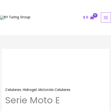
Ir
al
contenido
$
0
Serie
Moto
E
cantidad
Celulares
,
Hidrogel
,
Motorola Celulares
Serie Moto E