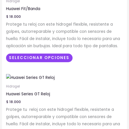
de
Hidrogel
tiene
producto
Huawei Fit/Banda
múltiples
$
18.000
variantes.
Protege tu reloj con este hidrogel flexible, resistente a
Las
golpes, autorreparable y compatible con sensores de
opciones
huella. Fácil de instalar, incluye todo lo necesario para una
se
aplicación sin burbujas. Ideal para todo tipo de pantallas.
pueden
elegir
SELECCIONAR OPCIONES
en
la
Este
página
producto
de
Hidrogel
tiene
producto
Huawei Series GT Reloj
múltiples
$
18.000
variantes.
Protege tu reloj con este hidrogel flexible, resistente a
Las
golpes, autorreparable y compatible con sensores de
opciones
huella. Fácil de instalar, incluye todo lo necesario para una
se