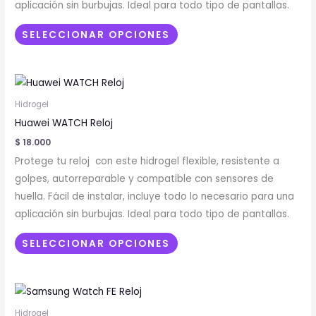
aplicación sin burbujas. Ideal para todo tipo de pantallas.
pueden
elegir
SELECCIONAR OPCIONES
en
la
Este
página
producto
de
Hidrogel
tiene
producto
Huawei WATCH Reloj
múltiples
$
18.000
variantes.
Protege tu reloj con este hidrogel flexible, resistente a
Las
golpes, autorreparable y compatible con sensores de
opciones
huella. Fácil de instalar, incluye todo lo necesario para una
se
aplicación sin burbujas. Ideal para todo tipo de pantallas.
pueden
elegir
SELECCIONAR OPCIONES
en
la
página
de
Hidrogel