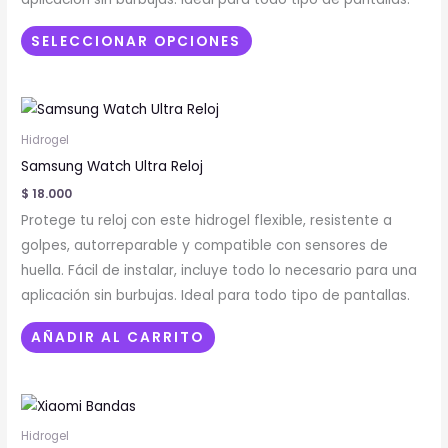
pueden
elegir
SELECCIONAR OPCIONES
en
la
página
de
Hidrogel
producto
Samsung Watch Ultra Reloj
$
18.000
Protege tu reloj con este hidrogel flexible, resistente a
golpes, autorreparable y compatible con sensores de
huella. Fácil de instalar, incluye todo lo necesario para una
aplicación sin burbujas. Ideal para todo tipo de pantallas.
AÑADIR AL CARRITO
Este
producto
Hidrogel