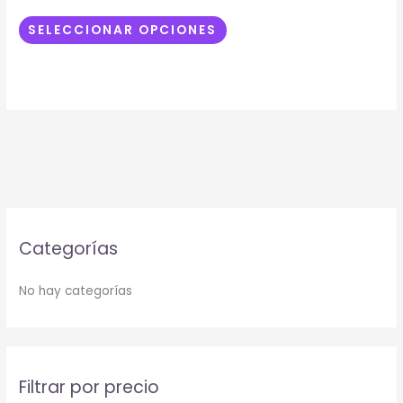
pueden
elegir
SELECCIONAR OPCIONES
en
la
página
de
producto
Categorías
No hay categorías
Filtrar por precio