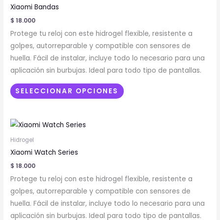
tiene
Xiaomi Bandas
múltiples
$
18.000
variantes.
Protege tu reloj con este hidrogel flexible, resistente a
Las
golpes, autorreparable y compatible con sensores de
opciones
huella. Fácil de instalar, incluye todo lo necesario para una
se
aplicación sin burbujas. Ideal para todo tipo de pantallas.
pueden
elegir
SELECCIONAR OPCIONES
en
la
Este
página
producto
de
Hidrogel
tiene
producto
Xiaomi Watch Series
múltiples
$
18.000
variantes.
Protege tu reloj con este hidrogel flexible, resistente a
Las
golpes, autorreparable y compatible con sensores de
opciones
huella. Fácil de instalar, incluye todo lo necesario para una
se
aplicación sin burbujas. Ideal para todo tipo de pantallas.