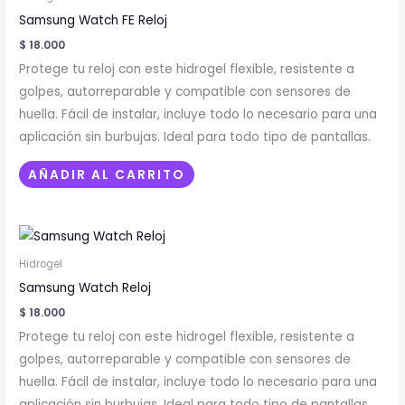
producto
Samsung Watch FE Reloj
$
18.000
Protege tu reloj con este hidrogel flexible, resistente a
golpes, autorreparable y compatible con sensores de
huella. Fácil de instalar, incluye todo lo necesario para una
aplicación sin burbujas. Ideal para todo tipo de pantallas.
AÑADIR AL CARRITO
Este
producto
Hidrogel
tiene
Samsung Watch Reloj
múltiples
$
18.000
variantes.
Protege tu reloj con este hidrogel flexible, resistente a
Las
golpes, autorreparable y compatible con sensores de
opciones
huella. Fácil de instalar, incluye todo lo necesario para una
se
aplicación sin burbujas. Ideal para todo tipo de pantallas.