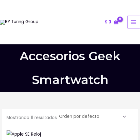
Ir
al
contenido
$
0
Accesorios Geek
Smartwatch
Mostrando 11 resultados
Este