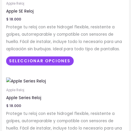
producto
Apple Reloj
tiene
Apple SE Reloj
múltiples
$
18.000
variantes.
Protege tu reloj con este hidrogel flexible, resistente a
Las
golpes, autorreparable y compatible con sensores de
opciones
huella. Fácil de instalar, incluye todo lo necesario para una
se
aplicación sin burbujas. Ideal para todo tipo de pantallas.
pueden
elegir
SELECCIONAR OPCIONES
en
la
Este
página
producto
de
Apple Reloj
tiene
producto
Apple Series Reloj
múltiples
$
18.000
variantes.
Protege tu reloj con este hidrogel flexible, resistente a
Las
golpes, autorreparable y compatible con sensores de
opciones
huella. Fácil de instalar, incluye todo lo necesario para una