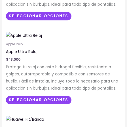
se
aplicación sin burbujas. Ideal para todo tipo de pantallas.
pueden
elegir
SELECCIONAR OPCIONES
en
la
Este
página
producto
de
Apple Reloj
tiene
producto
Apple Ultra Reloj
múltiples
$
18.000
variantes.
Protege tu reloj con este hidrogel flexible, resistente a
Las
golpes, autorreparable y compatible con sensores de
opciones
huella. Fácil de instalar, incluye todo lo necesario para una
se
aplicación sin burbujas. Ideal para todo tipo de pantallas.
pueden
elegir
SELECCIONAR OPCIONES
en
la
Este
página
producto