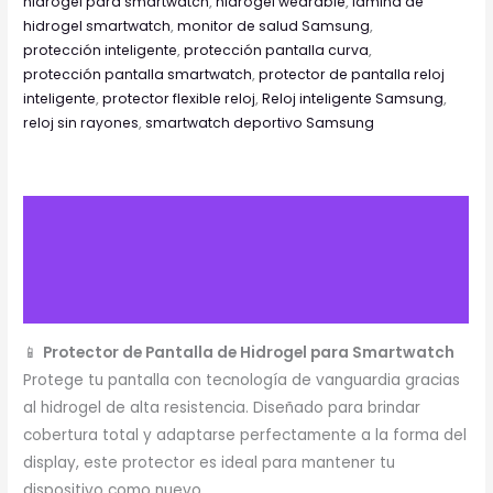
hidrogel para smartwatch
,
hidrogel wearable
,
lámina de
hidrogel smartwatch
,
monitor de salud Samsung
,
protección inteligente
,
protección pantalla curva
,
protección pantalla smartwatch
,
protector de pantalla reloj
inteligente
,
protector flexible reloj
,
Reloj inteligente Samsung
,
reloj sin rayones
,
smartwatch deportivo Samsung
Descripción
Información adicional
Valoraciones (0)
📱
Protector de Pantalla de Hidrogel para Smartwatch
Protege tu pantalla con tecnología de vanguardia gracias
al hidrogel de alta resistencia. Diseñado para brindar
cobertura total y adaptarse perfectamente a la forma del
display, este protector es ideal para mantener tu
dispositivo como nuevo.