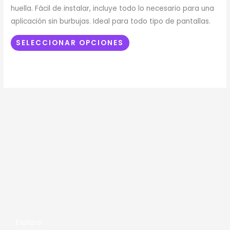
opciones
huella. Fácil de instalar, incluye todo lo necesario para una
se
aplicación sin burbujas. Ideal para todo tipo de pantallas.
pueden
elegir
SELECCIONAR OPCIONES
en
la
página
de
producto
Explora