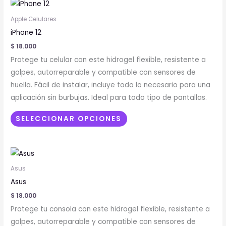
Este
producto
Apple Celulares
tiene
iPhone 12
múltiples
$
18.000
variantes.
Protege tu celular con este hidrogel flexible, resistente a
Las
golpes, autorreparable y compatible con sensores de
opciones
huella. Fácil de instalar, incluye todo lo necesario para una
se
aplicación sin burbujas. Ideal para todo tipo de pantallas.
pueden
elegir
SELECCIONAR OPCIONES
en
la
Este
página
producto
de
Asus
tiene
producto
Asus
múltiples
$
18.000
variantes.
Protege tu consola con este hidrogel flexible, resistente a
Las
golpes, autorreparable y compatible con sensores de