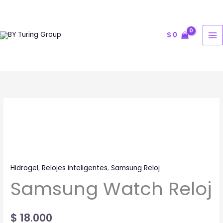
Ir
al
contenido
$
0
Samsung
Watch
Reloj
cantidad
Hidrogel
,
Relojes inteligentes
,
Samsung Reloj
Samsung Watch Reloj
$
18.000