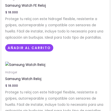
producto
Samsung Watch FE Reloj
$
18.000
Protege tu reloj con este hidrogel flexible, resistente a
golpes, autorreparable y compatible con sensores de
huella. Fácil de instalar, incluye todo lo necesario para una
aplicación sin burbujas. Ideal para todo tipo de pantallas.
AÑADIR AL CARRITO
Este
producto
Hidrogel
tiene
Samsung Watch Reloj
múltiples
$
18.000
variantes.
Protege tu reloj con este hidrogel flexible, resistente a
Las
golpes, autorreparable y compatible con sensores de
opciones
huella. Fácil de instalar, incluye todo lo necesario para una
se
aplicación sin burbujas. Ideal para todo tipo de pantallas.