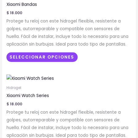
tiene
Xiaomi Bandas
múltiples
$
18.000
variantes.
Protege tu reloj con este hidrogel flexible, resistente a
Las
golpes, autorreparable y compatible con sensores de
opciones
huella. Fácil de instalar, incluye todo lo necesario para una
se
aplicación sin burbujas. Ideal para todo tipo de pantallas.
pueden
elegir
SELECCIONAR OPCIONES
en
la
Este
página
producto
de
Hidrogel
tiene
producto
Xiaomi Watch Series
múltiples
$
18.000
variantes.
Protege tu reloj con este hidrogel flexible, resistente a
Las
golpes, autorreparable y compatible con sensores de
opciones
huella. Fácil de instalar, incluye todo lo necesario para una
se
aplicación sin burbujas. Ideal para todo tipo de pantallas.