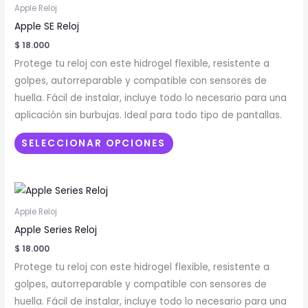
producto
Apple Reloj
tiene
Apple SE Reloj
múltiples
$
18.000
variantes.
Protege tu reloj con este hidrogel flexible, resistente a
Las
golpes, autorreparable y compatible con sensores de
opciones
huella. Fácil de instalar, incluye todo lo necesario para una
se
aplicación sin burbujas. Ideal para todo tipo de pantallas.
pueden
elegir
SELECCIONAR OPCIONES
en
la
Este
página
producto
de
Apple Reloj
tiene
producto
Apple Series Reloj
múltiples
$
18.000
variantes.
Protege tu reloj con este hidrogel flexible, resistente a
Las
golpes, autorreparable y compatible con sensores de
opciones
huella. Fácil de instalar, incluye todo lo necesario para una