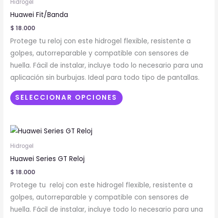
de
Hidrogel
tiene
producto
Huawei Fit/Banda
múltiples
$
18.000
variantes.
Protege tu reloj con este hidrogel flexible, resistente a
Las
golpes, autorreparable y compatible con sensores de
opciones
huella. Fácil de instalar, incluye todo lo necesario para una
se
aplicación sin burbujas. Ideal para todo tipo de pantallas.
pueden
elegir
SELECCIONAR OPCIONES
en
la
Este
página
producto
de
Hidrogel
tiene
producto
Huawei Series GT Reloj
múltiples
$
18.000
variantes.
Protege tu reloj con este hidrogel flexible, resistente a
Las
golpes, autorreparable y compatible con sensores de
opciones
huella. Fácil de instalar, incluye todo lo necesario para una
se