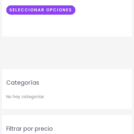
pueden
elegir
SELECCIONAR OPCIONES
en
la
página
de
producto
Categorías
No hay categorías
Filtrar por precio