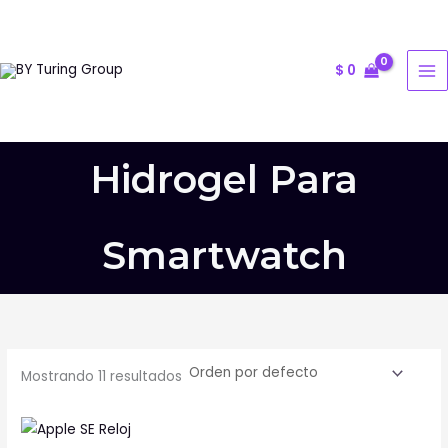
Ir
al
contenido
$
0
Hidrogel Para
Smartwatch
Mostrando 11 resultados
Este