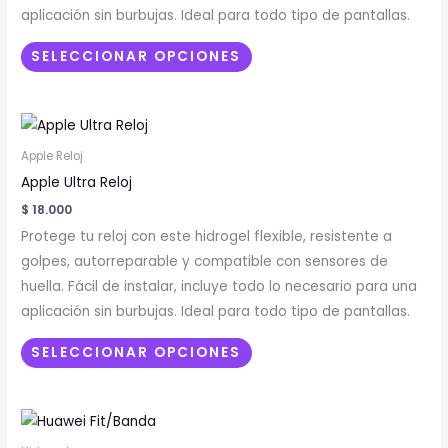
se
aplicación sin burbujas. Ideal para todo tipo de pantallas.
pueden
elegir
SELECCIONAR OPCIONES
en
la
Este
página
producto
de
Apple Reloj
tiene
producto
Apple Ultra Reloj
múltiples
$
18.000
variantes.
Protege tu reloj con este hidrogel flexible, resistente a
Las
golpes, autorreparable y compatible con sensores de
opciones
huella. Fácil de instalar, incluye todo lo necesario para una
se
aplicación sin burbujas. Ideal para todo tipo de pantallas.
pueden
elegir
SELECCIONAR OPCIONES
en
la
Este
página
producto