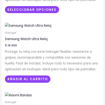
pueden
elegir
SELECCIONAR OPCIONES
en
la
página
de
Hidrogel
producto
Samsung Watch Ultra Reloj
$
18.000
Protege tu reloj con este hidrogel flexible, resistente a
golpes, autorreparable y compatible con sensores de
huella. Fácil de instalar, incluye todo lo necesario para una
aplicación sin burbujas. Ideal para todo tipo de pantallas.
AÑADIR AL CARRITO
Este
producto
Hidrogel