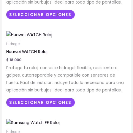
aplicación sin burbujas. Ideal para todo tipo de pantallas.
pueden
elegir
SELECCIONAR OPCIONES
en
la
Este
página
producto
de
Hidrogel
tiene
producto
Huawei WATCH Reloj
múltiples
$
18.000
variantes.
Protege tu reloj con este hidrogel flexible, resistente a
Las
golpes, autorreparable y compatible con sensores de
opciones
huella. Fácil de instalar, incluye todo lo necesario para una
se
aplicación sin burbujas. Ideal para todo tipo de pantallas.
pueden
elegir
SELECCIONAR OPCIONES
en
la
página
de
Hidrogel