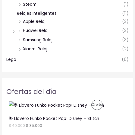
Steam
(1)
Relojes inteligentes
(11)
Apple Reloj
(3)
Huawei Reloj
(3)
Samsung Reloj
(3)
Xiaomi Reloj
(2)
Lego
(6)
Ofertas del día
O
C
P
Oferta
r
u
i
r
R
g
r
🌟 Llavero Funko Pocket Pop! Disney – Stitch
i
e
O
$
40.000
$
35.000
n
n
a
t
D