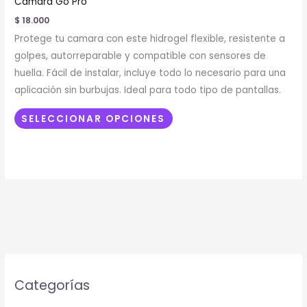
Camara Go Pro
múltiples
$
18.000
variantes.
Protege tu camara con este hidrogel flexible, resistente a
Las
golpes, autorreparable y compatible con sensores de
opciones
huella. Fácil de instalar, incluye todo lo necesario para una
se
aplicación sin burbujas. Ideal para todo tipo de pantallas.
pueden
elegir
SELECCIONAR OPCIONES
en
la
página
de
producto
Categorías