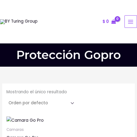
Ir
al
contenido
$
0
Protección Gopro
Mostrando el único resultado
Este
producto
Camaras
tiene