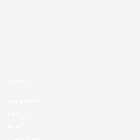
de
producto
Explora
Productos LEGO
Funko POP
Hidrogeles
Accesorios geek