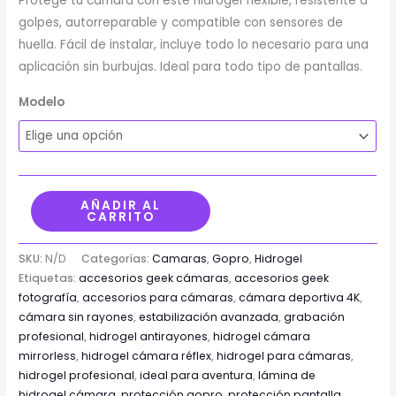
Protege tu camara con este hidrogel flexible, resistente a
golpes, autorreparable y compatible con sensores de
huella. Fácil de instalar, incluye todo lo necesario para una
aplicación sin burbujas. Ideal para todo tipo de pantallas.
Modelo
AÑADIR AL
CARRITO
SKU:
N/D
Categorías:
Camaras
,
Gopro
,
Hidrogel
Etiquetas:
accesorios geek cámaras
,
accesorios geek
fotografía
,
accesorios para cámaras
,
cámara deportiva 4K
,
cámara sin rayones
,
estabilización avanzada
,
grabación
profesional
,
hidrogel antirayones
,
hidrogel cámara
mirrorless
,
hidrogel cámara réflex
,
hidrogel para cámaras
,
hidrogel profesional
,
ideal para aventura
,
lámina de
hidrogel cámara
,
protección gopro
,
protección pantalla