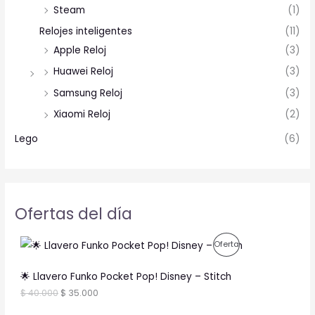
Steam
(1)
Relojes inteligentes
(11)
Apple Reloj
(3)
Huawei Reloj
(3)
Samsung Reloj
(3)
Xiaomi Reloj
(2)
Lego
(6)
Ofertas del día
O
C
P
Oferta
r
u
i
r
R
g
r
🌟 Llavero Funko Pocket Pop! Disney – Stitch
i
e
O
$
40.000
$
35.000
n
n
a
t
D