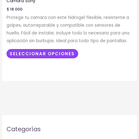
Camara Sony
múltiples
$
18.000
variantes.
Protege tu camara con este hidrogel flexible, resistente a
Las
golpes, autorreparable y compatible con sensores de
opciones
huella. Fácil de instalar, incluye todo lo necesario para una
se
aplicación sin burbujas. Ideal para todo tipo de pantallas.
pueden
elegir
SELECCIONAR OPCIONES
en
la
página
de
producto
Categorías