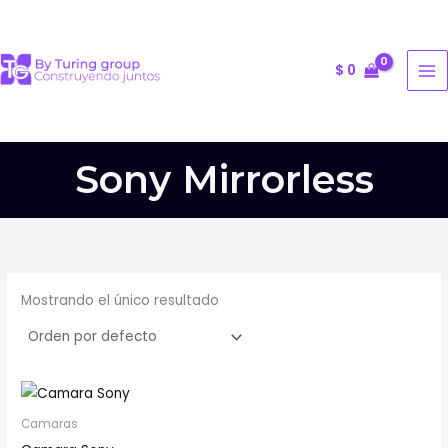
Ir
al
contenido
$
0
Sony Mirrorless
Mostrando el único resultado
Este
producto
Camaras
tiene