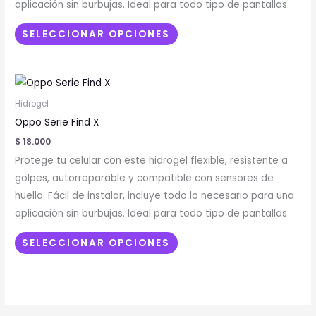
aplicación sin burbujas. Ideal para todo tipo de pantallas.
pueden
elegir
SELECCIONAR OPCIONES
en
la
Este
página
producto
de
Hidrogel
tiene
producto
Oppo Serie Find X
múltiples
$
18.000
variantes.
Protege tu celular con este hidrogel flexible, resistente a
Las
golpes, autorreparable y compatible con sensores de
opciones
huella. Fácil de instalar, incluye todo lo necesario para una
se
aplicación sin burbujas. Ideal para todo tipo de pantallas.
pueden
elegir
SELECCIONAR OPCIONES
en
la
página
de