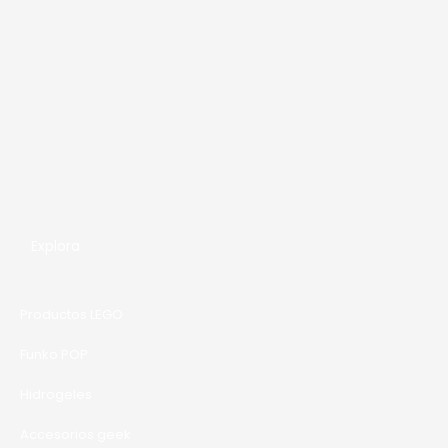
producto
Explora
Productos LEGO
Funko POP
Hidrogeles
Accesorios geek