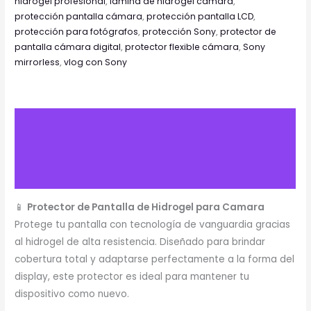
hidrogel profesional
,
lámina de hidrogel cámara
,
protección pantalla cámara
,
protección pantalla LCD
,
protección para fotógrafos
,
protección Sony
,
protector de
pantalla cámara digital
,
protector flexible cámara
,
Sony
mirrorless
,
vlog con Sony
Descripción
Información adicional
Valoraciones (0)
📱
Protector de Pantalla de Hidrogel para Camara
Protege tu pantalla con tecnología de vanguardia gracias
al hidrogel de alta resistencia. Diseñado para brindar
cobertura total y adaptarse perfectamente a la forma del
display, este protector es ideal para mantener tu
dispositivo como nuevo.