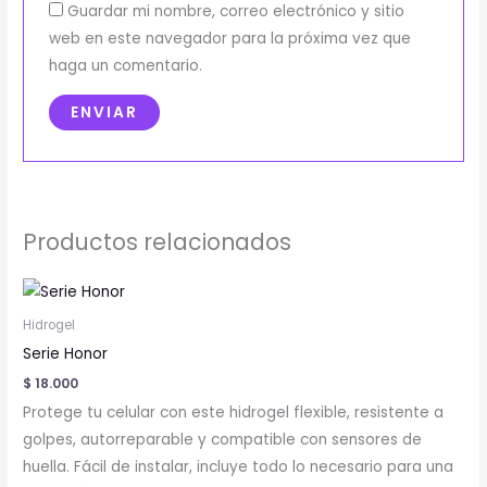
Guardar mi nombre, correo electrónico y sitio
web en este navegador para la próxima vez que
haga un comentario.
Productos relacionados
Este
producto
Hidrogel
tiene
Serie Honor
múltiples
$
18.000
variantes.
Protege tu celular con este hidrogel flexible, resistente a
Las
golpes, autorreparable y compatible con sensores de
opciones
huella. Fácil de instalar, incluye todo lo necesario para una
se