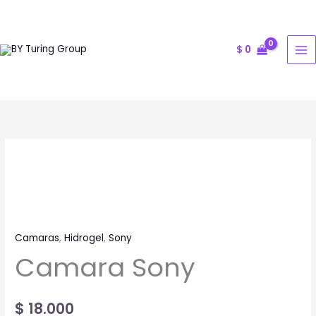
Ir
al
contenido
$
0
Camara
Sony
cantidad
Camaras
,
Hidrogel
,
Sony
Camara Sony
$
18.000