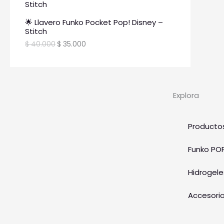
🌟 Llavero Funko Pocket Pop! Disney –
Stitch
$
40.000
$
35.000
Explora
Producto
Funko PO
Hidrogele
Accesori