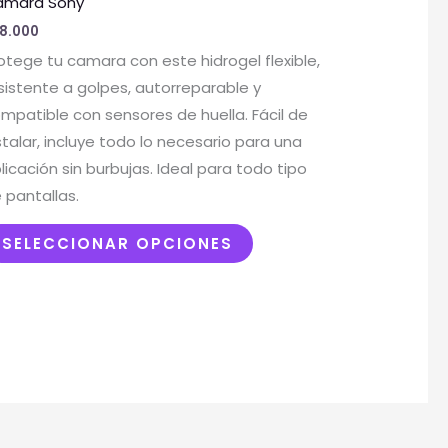
amara Sony
múltiples
8.000
variantes.
otege tu camara con este hidrogel flexible,
Las
sistente a golpes, autorreparable y
opciones
mpatible con sensores de huella. Fácil de
se
stalar, incluye todo lo necesario para una
pueden
licación sin burbujas. Ideal para todo tipo
elegir
 pantallas.
en
la
SELECCIONAR OPCIONES
página
de
producto