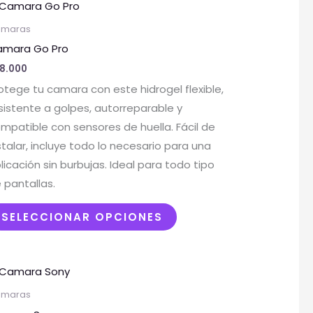
Este
R
producto
maras
tiene
T
mara Go Pro
múltiples
8.000
variantes.
otege tu camara con este hidrogel flexible,
Las
sistente a golpes, autorreparable y
opciones
mpatible con sensores de huella. Fácil de
se
stalar, incluye todo lo necesario para una
pueden
licación sin burbujas. Ideal para todo tipo
elegir
 pantallas.
en
la
SELECCIONAR OPCIONES
página
de
producto
Este
producto
maras
tiene