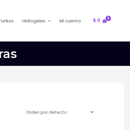
Oferta
R
$
0
Funkos
Hidrogeles
Mi cuenta
ras
T
F