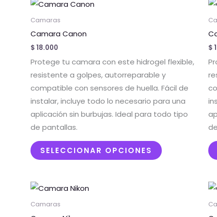
Este
producto
Camaras
Ca
tiene
Camara Canon
Ca
múltiples
$
18.000
$
1
variantes.
Protege tu camara con este hidrogel flexible,
Pr
Las
resistente a golpes, autorreparable y
re
opciones
compatible con sensores de huella. Fácil de
co
se
instalar, incluye todo lo necesario para una
in
pueden
aplicación sin burbujas. Ideal para todo tipo
ap
elegir
de pantallas.
de
en
la
SELECCIONAR OPCIONES
página
de
producto
Este
producto
Camaras
Ca
tiene