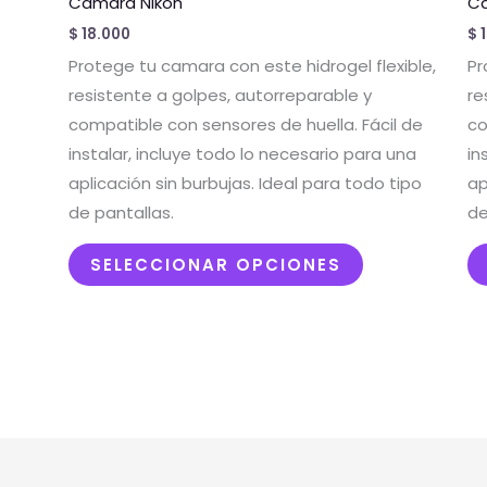
Camara Nikon
C
múltiples
$
18.000
$
1
variantes.
Protege tu camara con este hidrogel flexible,
Pr
Las
resistente a golpes, autorreparable y
re
opciones
compatible con sensores de huella. Fácil de
co
se
instalar, incluye todo lo necesario para una
in
pueden
aplicación sin burbujas. Ideal para todo tipo
ap
elegir
de pantallas.
de
en
la
SELECCIONAR OPCIONES
página
de
producto