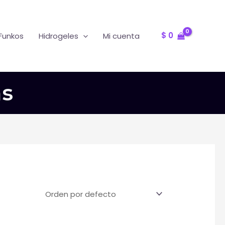
Oferta
R
$
0
Funkos
Hidrogeles
Mi cuenta
as
T
F