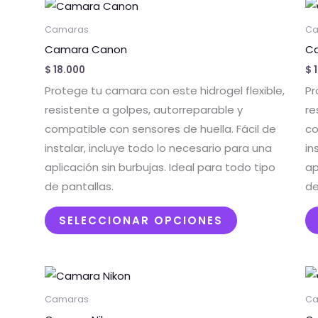
Este
producto
Camaras
Ca
tiene
Camara Canon
Ca
múltiples
$
18.000
$
1
variantes.
Protege tu camara con este hidrogel flexible,
Pr
Las
resistente a golpes, autorreparable y
re
opciones
compatible con sensores de huella. Fácil de
co
se
instalar, incluye todo lo necesario para una
in
pueden
aplicación sin burbujas. Ideal para todo tipo
ap
elegir
de pantallas.
de
en
la
SELECCIONAR OPCIONES
página
de
producto
Este
producto
Camaras
Ca
tiene