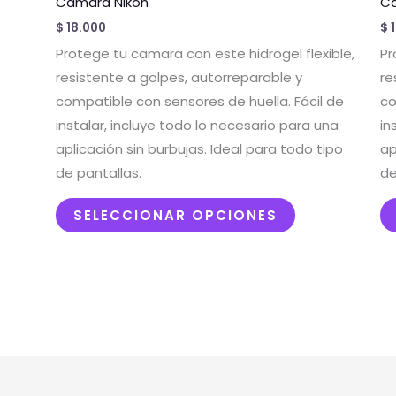
Camara Nikon
C
múltiples
$
18.000
$
1
variantes.
Protege tu camara con este hidrogel flexible,
Pr
Las
resistente a golpes, autorreparable y
re
opciones
compatible con sensores de huella. Fácil de
co
se
instalar, incluye todo lo necesario para una
in
pueden
aplicación sin burbujas. Ideal para todo tipo
ap
elegir
de pantallas.
de
en
la
SELECCIONAR OPCIONES
página
de
producto