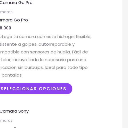
Este
R
producto
maras
tiene
T
mara Go Pro
múltiples
8.000
variantes.
otege tu camara con este hidrogel flexible,
Las
sistente a golpes, autorreparable y
opciones
mpatible con sensores de huella. Fácil de
se
stalar, incluye todo lo necesario para una
pueden
licación sin burbujas. Ideal para todo tipo
elegir
 pantallas.
en
la
SELECCIONAR OPCIONES
página
de
producto
Este
producto
maras
tiene