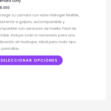
amara Sony
múltiples
8.000
variantes.
otege tu camara con este hidrogel flexible,
Las
sistente a golpes, autorreparable y
opciones
mpatible con sensores de huella. Fácil de
se
stalar, incluye todo lo necesario para una
pueden
licación sin burbujas. Ideal para todo tipo
elegir
 pantallas.
en
la
SELECCIONAR OPCIONES
página
de
producto