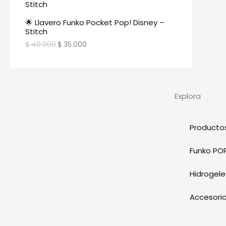
🌟 Llavero Funko Pocket Pop! Disney –
Stitch
$
40.000
$
35.000
Explora
Producto
Funko PO
Hidrogele
Accesori